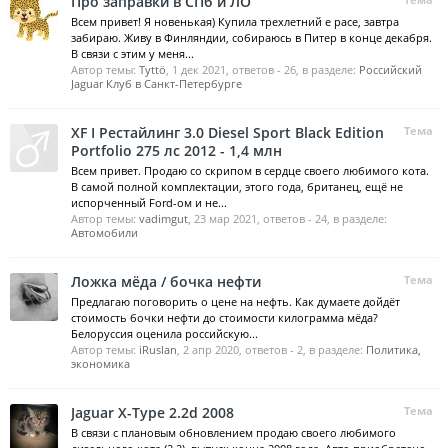
Про заправки в СПб и ЛО
Всем привет! Я новенькая) Купила трехлетний e pace, завтра
забираю. Живу в Финляндии, собираюсь в Питер в конце декабря.
В связи с этим у меня...
Автор темы:
Tyttö
,
1 дек 2021
, ответов - 26, в разделе:
Российский
Jaguar Клуб в Санкт-Петербурге
XF I Рестайлинг 3.0 Diesel Sport Black Edition
Тема
Portfolio 275 лс 2012 - 1,4 млн
Всем привет. Продаю со скрипом в сердце своего любимого кота.
В самой полной комплектации, этого года, британец, ещё не
испорченный Ford-ом и не...
Автор темы:
vadimgut
,
23 мар 2021
, ответов - 24, в разделе:
Автомобили
Ложка мёда / бочка нефти
Тема
Предлагаю поговорить о цене на нефть. Как думаете дойдёт
стоимость бочки нефти до стоимости килограмма мёда?
Белоруссия оценила российскую...
Автор темы:
iRuslan
,
2 апр 2020
, ответов - 2, в разделе:
Политика,
экономика
Jaguar X-Type 2.2d 2008
Тема
В связи с плановым обновлением продаю своего любимого