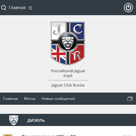
Главная
ойти
или
заре
Российский Jaguar
гист
Клуб
Jaguar Club Russia
рир
Главная
Метки
Новые сообщения
оват
ься
дизель
Тема