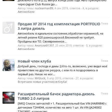
дизельного кота (2.2), выпуск конца 2008 года. Авто приобретено
через Jaguar Club Russia (до...
Автор темы:
nuclearman89
,
4 сен 2019
, ответов - 4, в разделе:
Автомобили
Продаю XF 2014 год комплектация PORTFOLIO
Тема
3 литра дизель
Автомобиль в идеальном состоянии,обработан керамикой, на
летней резине R20 разноширокой.Вложений не требует.
Пройдены все ТО. Своевременное...
Автор темы:
Анатолий1357
,
25 июн 2019
, ответов - 0, в разделе:
Автомобили
Новый член клуба
Тема
Добрый день, господа и дамы :)) Кто-то, возможно, уже видел моё
приветствие на другом ресурсе, с кем-то я поздороваюсь в
первый раз. Никак не мог...
Автор темы:
MrGluck
,
8 апр 2019
, ответов - 27, в разделе:
Встречаем новых участников Клуба!
Расширительный бачок радиатора-дизель
Тема
TURBO 2.0 литров
[IMG] Список запчастей × 1. Расширительный бак VIN (HA899840 с
датчиками T2H4044, количество на авто 1 шт. Из VIN (JA240002
T2H19682, количество...