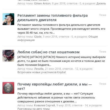
Автор темы:
Gileev Anton
,
8 дек 2018
, ответов - 0, в разделе:
Дизель
Регламент замены топливного фильтра
Тема
дизельного двигателя
Регламент замены топливного фильтра дизельного двигателя
вызывает много споров. Производители рекомендуют менять его
через 30-40 тыс. км, кто-то...
Автор темы:
Glade
,
5 июл 2018
, ответов - 0, в разделе:
Общая
информация
Люблю собак) но стал кошатником
Тема
[ATTACH] [ATTACH] [ATTACH] Немного истории) машину выбирали
долго, т.к даже не было понимая какую хочется и толком даже не
было понимая бюджета...
Автор темы:
Леха9а
,
21 июн 2018
, ответов - 12, в разделе:
Встречаем новых участников Клуба!
Почему европейцы любят дизели, а мы —
Тема
нет?
Почему европейцы любят дизели, а мы — нет? Ситуация
действительно забавная: в разных частях света сложилось
совершенно разное отношение к дизелям....
Автор темы:
Ковалев Сергей
,
9 мар 2018
, ответов - 14, в разделе:
Разговоры на авто темы