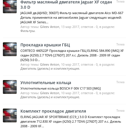
Фильтр масляный двигателя Jaguar XF седан
Тема
3.0 D
JAGUAR дв.(AJV6D; 306DT) Фильтр масляный двигателя Alco MD-667
Деталь применяется на автомобилях Jaguar следующих моделей:
JAGUAR XF Series...
Автор темы:
Gileev Anton
,
13 мар 2017
, ответов - 0, в разделе:
Фильтры.
Прокладка крышки ГБЦ
Тема
CORTECO 440522P Прокладка крышки ГБЦ ELRING 584.890 [IMG] XF
седан (X250) 2.7 TDV6 [276DT] 207 л.с. Дизель 2008 - 2009 XF седан
(X250) 3.0 D...
Автор темы:
Gileev Anton
,
10 мар 2017
, ответов - 0, в разделе:
Двигатель (дизель) и комплектующие.
Уплотнительные кольца
Тема
Уплотнительные кольца BOSCH F 00V C17 503 [IMG]
Автор темы:
Gileev Anton
,
10 мар 2017
, ответов - 0, в разделе:
Двигатель (дизель) и комплектующие.
Комплект прокладок двигателя
Тема
ELRING JAGUAR XF SPORTBRAKE (CC9_) 3.0 D Комплект прокладок
двигателя 712.830 XF седан (X250) 2.7 TDV6 [276DT] 207 л.с. Дизель
2008 - 2009 XF...