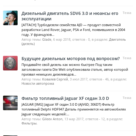
Дизельный двигатель SDV6 3.0 и нюансы его
Тема
эксплуатации
[ATTACH] Турбодизели семейства AJD — продукт совместной
разработки Land Rover, Jaguar, PSA и Ford, появившиеся в 2004
году. У французов...
Автор темы:
Glade
,
6 мар 2018
, ответов - 0, в разделе:
Двигатель
(дизель)
Будущее дизельных моторов под вопросом?
Тема
Продавайте свой дизель как можно быстрее Под таким
заголовком газета Die Welt опубликовала статью, автор которой
призвал немецких дизелеводов...
Автор темы:
Ковалев Сергей
,
3 июл 2017
, ответов - 46, в разделе:
Новости автопрома
Фильтр топливный Jaguar XF седан 3.0 D
Тема
JAGUAR [IMG] Jaguar XF седан 3.0 D (AJV6D; 306DT) Фильтр
топливный Delphi HDF947 Деталь применяется на автомобилях
Jaguar следующих моделей:...
Автор темы:
Gileev Anton
,
13 мар 2017
, ответов - 12, в разделе:
Фильтры.