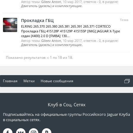
Автор темы:
Gileev Anton
,
10 мар 2017
, ответов - 0, в разделе:
Двигатель (дизель) и комплектующие.
Прокладка ГБЦ
Тема
ELRING 265.370 265.380 265.381 265.391 265.371 CORTECO
Прокладка ГБЦ 415128P 415129P 415155P [IMG] JAGUAR X-Type
седан (X400) 2.0 D [FMBA] 130...
Автор темы:
Gileev Anton
,
10 мар 2017
, ответов - 0, в разделе:
Двигатель (дизель) и комплектующие.
Показано результатов: с 1 по 18 из 18.
Главная
Метки
Новые сообщения
Клуб в Соц. Сетях
Подписывайтесь на официальные группы Российского Jaguar Клуба
в социальных сетях.