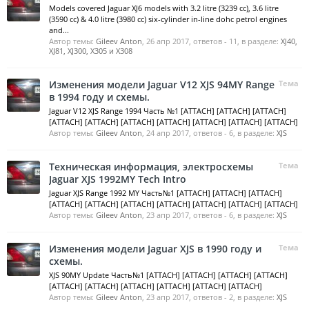
Models covered Jaguar XJ6 models with 3.2 litre (3239 cc), 3.6 litre
(3590 cc) & 4.0 litre (3980 cc) six-cylinder in-line dohc petrol engines
and...
Автор темы:
Gileev Anton
,
26 апр 2017
, ответов - 11, в разделе:
XJ40,
XJ81, XJ300, X305 и X308
Изменения модели Jaguar V12 XJS 94MY Range
Тема
в 1994 году и схемы.
Jaguar V12 XJS Range 1994 Часть №1 [ATTACH] [ATTACH] [ATTACH]
[ATTACH] [ATTACH] [ATTACH] [ATTACH] [ATTACH] [ATTACH] [ATTACH]
Автор темы:
Gileev Anton
,
24 апр 2017
, ответов - 6, в разделе:
XJS
Техническая информация, электросхемы
Тема
Jaguar XJS 1992MY Tech Intro
Jaguar XJS Range 1992 MY Часть№1 [ATTACH] [ATTACH] [ATTACH]
[ATTACH] [ATTACH] [ATTACH] [ATTACH] [ATTACH] [ATTACH] [ATTACH]
Автор темы:
Gileev Anton
,
23 апр 2017
, ответов - 6, в разделе:
XJS
Изменения модели Jaguar XJS в 1990 году и
Тема
схемы.
XJS 90MY Update Часть№1 [ATTACH] [ATTACH] [ATTACH] [ATTACH]
[ATTACH] [ATTACH] [ATTACH] [ATTACH] [ATTACH] [ATTACH]
Автор темы:
Gileev Anton
,
23 апр 2017
, ответов - 2, в разделе:
XJS