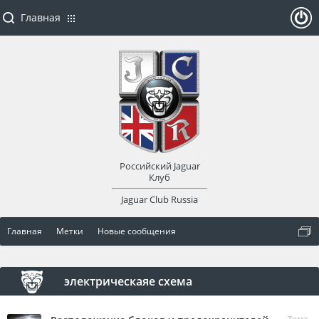
Главная
ойти
или
заре
Российский Jaguar
гист
Клуб
Jaguar Club Russia
рир
Главная
Метки
Новые сообщения
оват
ься
электрическаяе схема
Тема