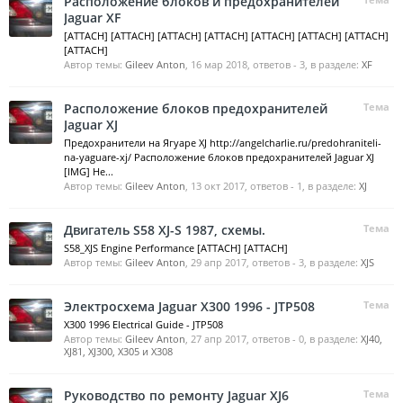
Расположение блоков и предохранителей
Jaguar XF
[ATTACH] [ATTACH] [ATTACH] [ATTACH] [ATTACH] [ATTACH] [ATTACH]
[ATTACH]
Автор темы:
Gileev Anton
,
16 мар 2018
, ответов - 3, в разделе:
XF
Расположение блоков предохранителей
Тема
Jaguar XJ
Предохранители на Ягуаре XJ http://angelcharlie.ru/predohraniteli-
na-yaguare-xj/ Расположение блоков предохранителей Jaguar XJ
[IMG] Не...
Автор темы:
Gileev Anton
,
13 окт 2017
, ответов - 1, в разделе:
XJ
Двигатель S58 XJ-S 1987, схемы.
Тема
S58_XJS Engine Performance [ATTACH] [ATTACH]
Автор темы:
Gileev Anton
,
29 апр 2017
, ответов - 3, в разделе:
XJS
Электросхема Jaguar X300 1996 - JTP508
Тема
X300 1996 Electrical Guide - JTP508
Автор темы:
Gileev Anton
,
27 апр 2017
, ответов - 0, в разделе:
XJ40,
XJ81, XJ300, X305 и X308
Руководство по ремонту Jaguar XJ6
Тема