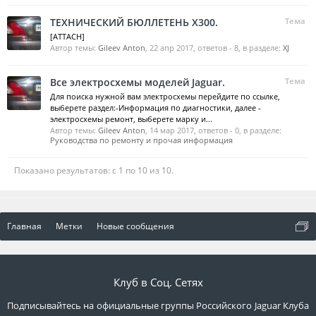
ТЕХНИЧЕСКИЙ БЮЛЛЕТЕНЬ X300.
Тема
[ATTACH]
Автор темы:
Gileev Anton
,
22 апр 2017
, ответов - 8, в разделе:
XJ
Все электросхемы моделей Jaguar.
Тема
Для поиска нужной вам электросхемы перейдите по ссылке,
выберете раздел:-Информация по диагностики, далее -
электросхемы ремонт, выберете марку и...
Автор темы:
Gileev Anton
,
14 мар 2017
, ответов - 0, в разделе:
Руководства по ремонту и прочая информация
Показано результатов: с 1 по 10 из 10.
Главная
Метки
Новые сообщения
Клуб в Соц. Сетях
Подписывайтесь на официальные группы Российского Jaguar Клуба