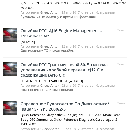
XJ Series 3.2L and 4.0L N/A 1998 to 2002 model year XK8 4.0 L N/A 1997
to 2002...
Автор темы:
Gileev Anton
,
25 апр 2017
, ответов - 0, в разделе:
Руководства по ремонту и прочая информация
Ошибки DTC. AJ16 Engine Management –
Тема
1995/96/97 MY
[ATTACH]
Автор темы:
Gileev Anton
,
22 апр 2017
, ответов - 0, в разделе:
Диагностика + ТО и коды ошибок
Ошибки DTC.Трансмиссия 4L80-Е, система
Тема
управления коробкой передач: xj12 С и
содержащие (AJ16 СК)
ОПИСАНИЕ НЕИСПРАВНОСТИ. [ATTACH]
Автор темы:
Gileev Anton
,
22 апр 2017
, ответов - 0, в разделе:
Диагностика + ТО и коды ошибок
Справочное Руководство По Диагностике/
Тема
Jaguar S-TYPE 2000/2/5.
Quick Reference Diagnostic Guide Jaguar S - TYPE 2000 Model Year
Body DTC Summaries Quick Reference Diagnostic Guide Jaguar S -
TYPE 2002.5...
Автор темы:
Gileev Anton
,
21 апр 2017
, ответов - 3, в разделе: