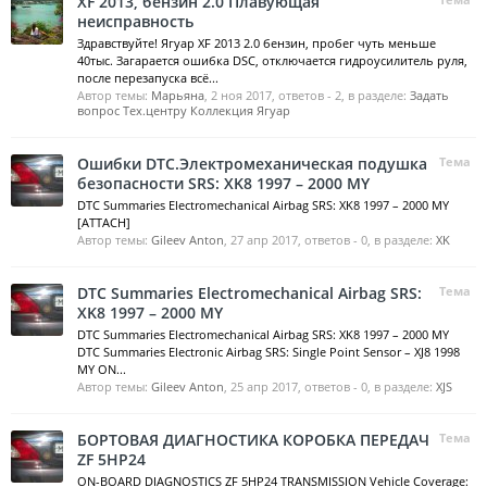
XF 2013, бензин 2.0 Плавующая
неисправность
Здравствуйте! Ягуар XF 2013 2.0 бензин, пробег чуть меньше
40тыс. Загарается ошибка DSC, отключается гидроусилитель руля,
после перезапуска всё...
Автор темы:
Марьяна
,
2 ноя 2017
, ответов - 2, в разделе:
Задать
вопрос Тех.центру Коллекция Ягуар
Ошибки DTC.Электромеханическая подушка
Тема
безопасности SRS: XK8 1997 – 2000 MY
DTC Summaries Electromechanical Airbag SRS: XK8 1997 – 2000 MY
[ATTACH]
Автор темы:
Gileev Anton
,
27 апр 2017
, ответов - 0, в разделе:
XK
DTC Summaries Electromechanical Airbag SRS:
Тема
XK8 1997 – 2000 MY
DTC Summaries Electromechanical Airbag SRS: XK8 1997 – 2000 MY
DTC Summaries Electronic Airbag SRS: Single Point Sensor – XJ8 1998
MY ON...
Автор темы:
Gileev Anton
,
25 апр 2017
, ответов - 0, в разделе:
XJS
БОРТОВАЯ ДИАГНОСТИКА КОРОБКА ПЕРЕДАЧ
Тема
ZF 5HP24
ON-BOARD DIAGNOSTICS ZF 5HP24 TRANSMISSION Vehicle Coverage: