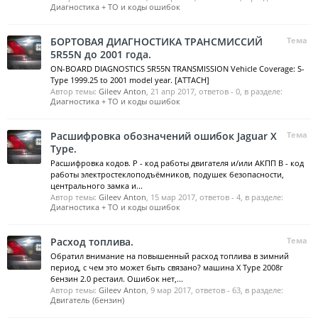
Диагностика + ТО и коды ошибок
БОРТОВАЯ ДИАГНОСТИКА ТРАНСМИССИЙ
Тема
5R55N до 2001 года.
ON-BOARD DIAGNOSTICS 5R55N TRANSMISSION Vehicle Coverage: S-
Type 1999.25 to 2001 model year. [ATTACH]
Автор темы:
Gileev Anton
,
21 апр 2017
, ответов - 0, в разделе:
Диагностика + ТО и коды ошибок
Расшифровка обозначений ошибок Jaguar X
Тема
Type.
Расшифровка кодов. P - код работы двигателя и/или АКПП B - код
работы электростеклоподъёмников, подушек безопасности,
центрального замка и...
Автор темы:
Gileev Anton
,
15 мар 2017
, ответов - 4, в разделе:
Диагностика + ТО и коды ошибок
Расход топлива.
Тема
Обратил внимание на повышенный расход топлива в зимний
период, с чем это может быть связано? машина X Type 2008г
бензин 2.0 рестаил. Ошибок нет,...
Автор темы:
Gileev Anton
,
9 мар 2017
, ответов - 63, в разделе:
Двигатель (бензин)