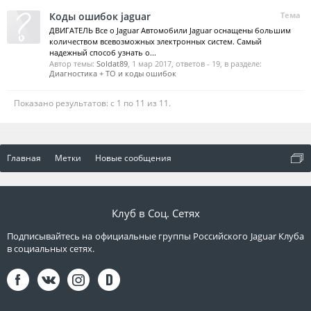
Коды ошибок jaguar
Тема
ДВИГАТЕЛЬ Все о Jaguar Автомобили Jaguar оснащены большим
количеством всевозможных электронных систем. Самый
надежный способ узнать о...
Автор темы:
Soldat89
,
1 мар 2017
, ответов - 19, в разделе:
Диагностика + ТО и коды ошибок
Показано результатов: с 1 по 11 из 11.
Главная
Метки
Новые сообщения
Клуб в Соц. Сетях
Подписывайтесь на официальные группы Российского Jaguar Клуба
в социальных сетях.