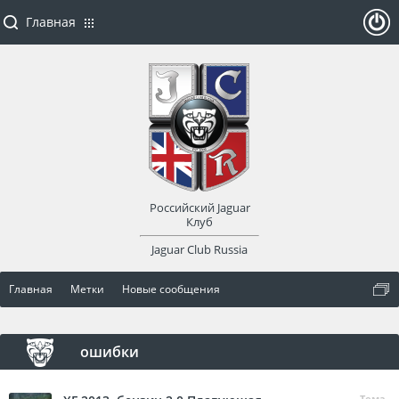
Главная
ойти
или
заре
Российский Jaguar
гист
Клуб
Jaguar Club Russia
рир
Главная
Метки
Новые сообщения
оват
ься
ошибки
Тема