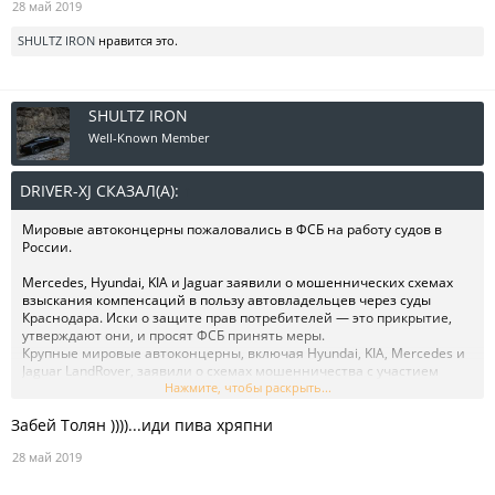
28 май 2019
SHULTZ IRON
нравится это.
SHULTZ IRON
Well-Known Member
DRIVER-XJ СКАЗАЛ(А):
↑
Мировые автоконцерны пожаловались в ФСБ на работу судов в
России.
Mercedes, Hyundai, KIA и Jaguar заявили о мошеннических схемах
взыскания компенсаций в пользу автовладельцев через суды
Краснодара. Иски о защите прав потребителей — это прикрытие,
утверждают они, и просят ФСБ принять меры.
Крупные мировые автоконцерны, включая Hyundai, KIA, Mercedes и
Jaguar LandRover, заявили о схемах мошенничества с участием
судов Краснодарского края «под прикрытием» исков о защите прав
Нажмите, чтобы раскрыть...
потребителей. Жалобы на работу судей направлены в Совет по
Забей Толян ))))...иди пива хряпни
противодействию коррупции при президенте России, ФСБ,
генеральному прокурору Юрию Чайке и в Высшую
28 май 2019
квалификационную коллегию судей. Об этом РБК рассказали
авторы коллективного обращения автопроизводителей и партнер
коллегии адвокатов «Титаренко, Руссков, Улымов» Максим