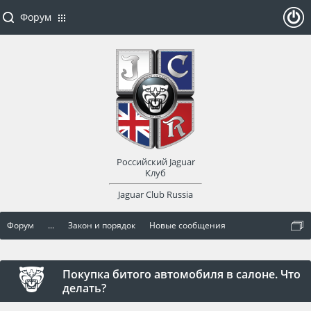
Форум
ойти
или
заре
Российский Jaguar
гист
Клуб
Jaguar Club Russia
рир
Форум
...
Закон и порядок
Новые сообщения
оват
ься
Покупка битого автомобиля в салоне. Что
делать?