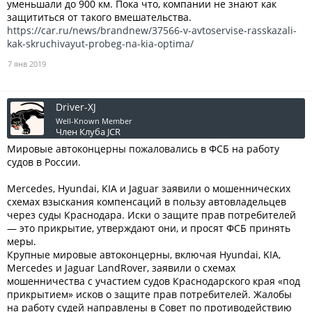
уменьшали до 900 км. Пока что, компании не знают как
защититься от такого вмешательства.
https://car.ru/news/brandnew/37566-v-avtoservise-rasskazali-
kak-skruchivayut-probeg-na-kia-optima/
7 янв 2019
Driver-XJ
Well-Known Member
Член Клуба JCR
Мировые автоконцерны пожаловались в ФСБ на работу
судов в России.
Mercedes, Hyundai, KIA и Jaguar заявили о мошеннических
схемах взыскания компенсаций в пользу автовладельцев
через суды Краснодара. Иски о защите прав потребителей
— это прикрытие, утверждают они, и просят ФСБ принять
меры.
Крупные мировые автоконцерны, включая Hyundai, KIA,
Mercedes и Jaguar LandRover, заявили о схемах
мошенничества с участием судов Краснодарского края «под
прикрытием» исков о защите прав потребителей. Жалобы
на работу судей направлены в Совет по противодействию