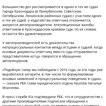
Большинство дел рассматривается в одних и тех же судах
города Краснодара (в Прикубанском, Советском,
Октябрьском, Ленинском районных судах) с участием одних
и тех же судей, а ходатайства ответчика отклоняются,
жалуются автопроизводители. Апелляционные жалобы
ответчиков в Краснодарском краевом суде, по их словам,
остаются без удовлетворения.
У автопроизводителей есть доказательства
непроцессуальных контактов между истцами и судьей: когда
исковые документы ответчику вместо суда отправляются
представителем истца, говорится в обращении
автоконцернов.
«Подобную схему мы наблюдаем с 2016 года, за эти годы уже
выработался алгоритм, в том числе по формулировкам
исковых заявлений и процессуальному поведению в судах»,
— сказала РБК глава юридического отдела Hyundai Наталья
Моисеева.
В пресс-службе Kia подтвердили РБК, что в сотрудничестве с
другими производителями подписали обращение к
госорганам с просьбой «дать правовую оценку и провести