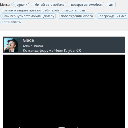
Метки:
jaguar xf
битый автомобиль
возврат автомобиля
дтп
закон о защите прав потребителей
защита прав
как вернуть автомобиль дилеру
повреждения кузова
повреждения лкп
что делать
Glade
Administrator
Команда форума
Член Клуба JCR