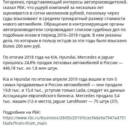
Титаренко, представляющий интересы автопроизводителей,
сказал РБК, что ущерб компаний за несколько лет
оценивается в сотни миллионов рублей, поскольку через
суды взыскивают в среднем трехкратный размер стоимости
нового автомобиля. Обращение в контролирующие органы
автопроизводители сопровождают списком судебных дел по
подобным искам в период 2016–2018 годов. В нем указаны
дела, по которым в пользу истцов за эти годы было взыскано
более 200 млн руб.
По итогам 2018 года на KIA, Hyundai, Mercedes и Jaguar
пришлось 24,8% продаж легковых автомобилей в России —
446,18 тыс. из 1,8 млн штук.
Kia и Hyundai по итогам апреля 2019 года вошли в топ-5
самых продаваемых в России автомобилей — они продали
19,8 тыс. и 15,4 тыс., уступив только Lada, следует из данных
Ассоциации европейского бизнеса. Mercedes продала 3,4
тыс. машин (12-е место), Jaguar LandRover — 75 штук (37).
Подробнее на РБК:
https://www.rbc.ru/business/28/05/2019/5cecf4da9a7947ad751
f4afe?from=from_main