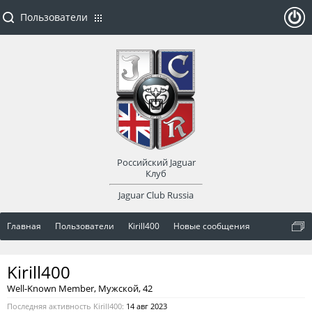
Пользователи
ойти
или
заре
Российский Jaguar
гист
Клуб
Jaguar Club Russia
рир
Главная
Пользователи
Kirill400
Новые сообщения
оват
Kirill400
ься
Well-Known Member
, Мужской, 42
Последняя активность Kirill400:
14 авг 2023