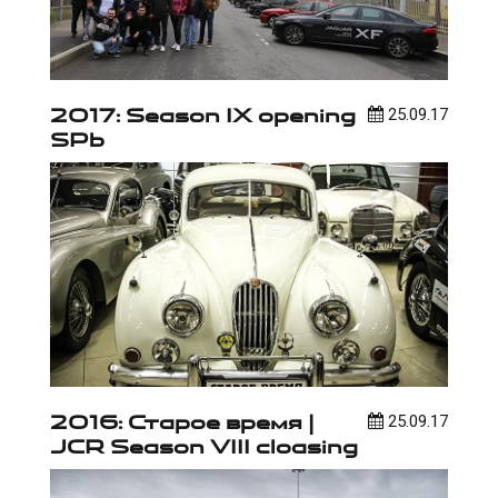
2017: Season IX opening
25.09.17
SPb
2016: Старое время |
25.09.17
JCR Season VIII cloasing