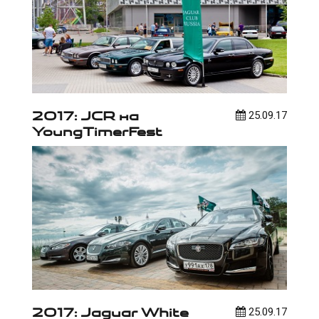
2017: JCR на
25.09.17
YoungTimerFest
2017: Jaguar White
25.09.17