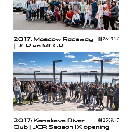
2017: Moscow Raceway
25.09.17
| JCR на MCGP
2017: Konakovo River
25.09.17
Club | JCR Season IX opening