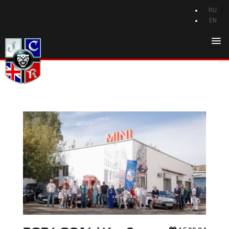
RU
EN
Главная
История Jaguar
Каталог Jaguar
Новости Jaguar
Клуб
Программа привилегий
Форум
Контакты