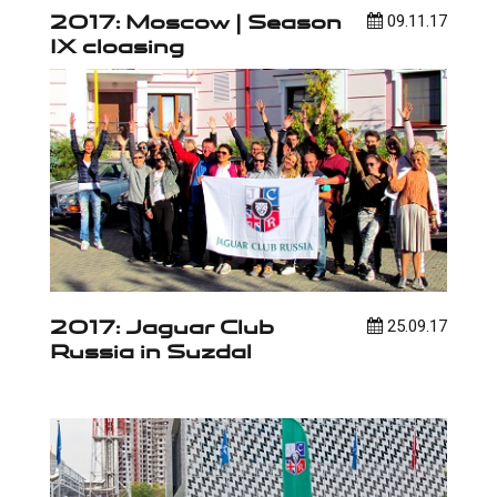
2017: Moscow | Season
09.11.17
IX cloasing
2017: Jaguar Club
25.09.17
Russia in Suzdal