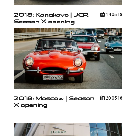
2018: Konakovo | JCR
14.05.18
Season X opening
2018: Moscow | Season
20.05.18
X opening