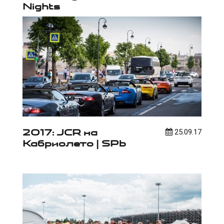
Nights
2017: JCR на
25.09.17
Кабриолето | SPb