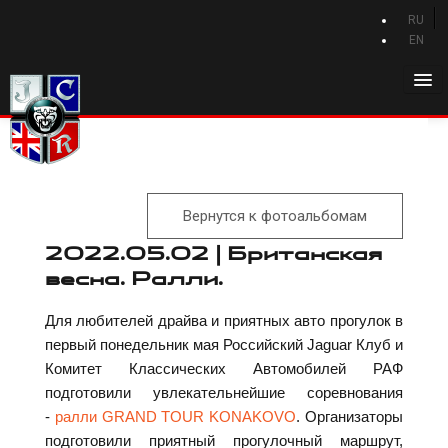
RU
EN
Главная
История Jaguar
Каталог Jaguar
Вернутся к фотоальбомам
Новости Jaguar
2022.05.02 | Британская
Клуб
весна. Ралли.
Программа привилегий
Для любителей драйва и приятных авто прогулок в
Форум
первый понедельник мая Российский Jaguar Клуб и
Комитет Классических Автомобилей РАФ
Контакты
подготовили увлекательнейшие соревнования
-
ралли GRAND TOUR KONAKOVO
. Организаторы
подготовили приятный прогулочный маршрут,