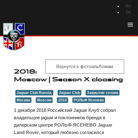
RU
EN
Главная
История Jaguar
Каталог Jaguar
Вернутся к фотоальбомам
Новости Jaguar
2018:
Moscow | Season X cloasing
Клуб
Программа привилегий
Jaguar Club Russia,
Jaguar Club
Закрытие сезона
Москва
Moscow
2018
РОЛЬФ Ясенево
Форум
1 декабря 2018 Российский Jaguar Клуб собрал
Контакты
владельцев jaguar и поклонников бренда в
дилерском центре
РОЛЬФ ЯСЕНЕВО Jaguar
Land Rover
, который любезно согласился