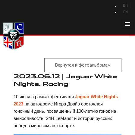
RU
EN
Главная
История Jaguar
Каталог Jaguar
Вернутся к фотоальбомам
Новости Jaguar
2023.06.12 | Jaguar White
Клуб
Nights. Racing
Программа привилегий
10 июня в рамках фестиваля
Jaguar White Nights
Форум
2023
на автодроме Игора Драйв состоялся
гоночный день, посвященный 100-летию гонок на
Контакты
выносливость "24H LeMans" и истории русских
побед в мировом автоспорте.