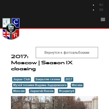
RU
EN
Главная
История Jaguar
Каталог Jaguar
Вернутся к фотоальбомам
Новости Jaguar
2017:
Moscow | Season IX
Клуб
cloasing
Программа привилегий
Jaguar Club
Закрытие сезона
2017
Форум
Музей техники Вадима Задорожного
Москва
Контакты
Moscow
Jaguarub Russia
Ягуарклуб