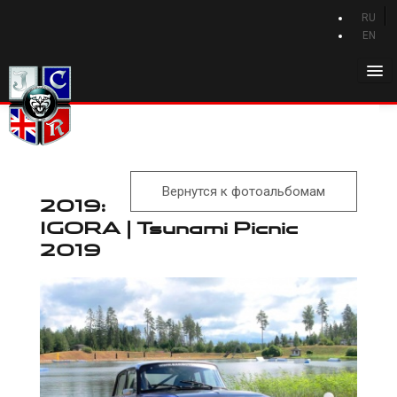
RU
EN
Главная
История Jaguar
Каталог Jaguar
Вернутся к фотоальбомам
Новости Jaguar
2019:
IGORA | Tsunami Picnic
Клуб
2019
Программа привилегий
Форум
Контакты