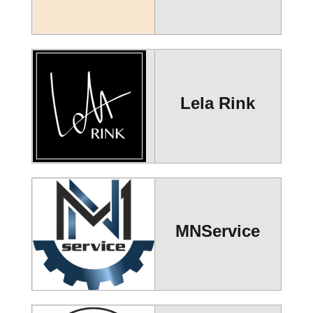
Lela Rink
MNService