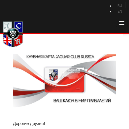
RU
EN
Главная
История Jaguar
Каталог Jaguar
Новости Jaguar
Клуб
Программа привилегий
Форум
Контакты
Дорогие друзья!