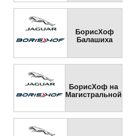
БорисХоф
Балашиха
БорисХоф на
Магистральной