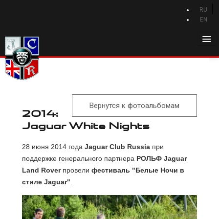
RU
EN
Главная
История Jaguar
Каталог Jaguar
Вернутся к фотоальбомам
Новости Jaguar
2014:
Jaguar White Nights
Клуб
Программа привилегий
28 июня 2014 года
Jaguar Club Russia
при
поддержке
генерального партнера
РОЛЬФ Jaguar
Форум
Land Rover
провели
фестиваль "Белые Ночи в
Контакты
стиле Jaguar"
.