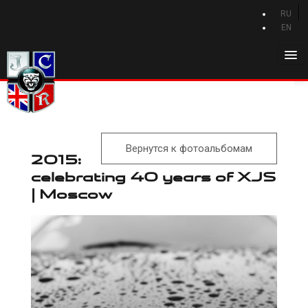
RU
EN
Главная
История Jaguar
Каталог Jaguar
Вернутся к фотоальбомам
Новости Jaguar
2015:
celebrating 40 years of XJS
Клуб
| Moscow
Программа привилегий
Форум
Контакты