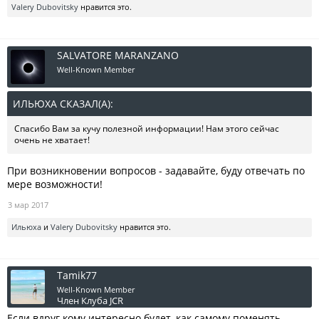
Valery Dubovitsky
нравится это.
SALVATORE MARANZANO
Well-Known Member
ИЛЬЮХА СКАЗАЛ(А):
↑
Спасибо Вам за кучу полезной информации! Нам этого сейчас
очень не хватает!
При возникновении вопросов - задавайте, буду отвечать по
мере возможности!
3 мар 2017
Ильюха
и
Valery Dubovitsky
нравится это.
Tamik77
Well-Known Member
Член Клуба JCR
Если вдруг кому интересно будет, как самому поменять