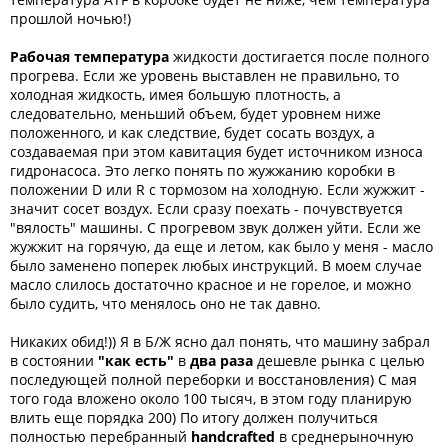
прошлой ночью!)
Рабочая температура
жидкости достигается после полного
прогрева. Если же уровень выставлен не правильно, то
холодная жидкость, имея большую плотность, а
следовательно, меньший объем, будет уровнем ниже
положенного, и как следствие, будет сосать воздух, а
создаваемая при этом кавитация будет источником износа
гидронасоса. Это легко понять по жужжанию коробки в
положении D или R с тормозом на холодную. Если жужжит -
значит сосет воздух. Если сразу поехать - почувствуется
"вялость" машины. С прогревом звук должен уйти. Если же
жужжит на горячую, да еще и летом, как было у меня - масло
было заменено поперек любых инструкций. В моем случае
масло слилось достаточно красное и не горелое, и можно
было судить, что менялось оно не так давно.
Никаких обид!)) Я в Б/Ж ясно дал понять, что машину забрал
в состоянии
"как есть"
в
два раза
дешевле рынка с целью
последующей полной переборки и восстановления) С мая
того года вложено около 100 тысяч, в этом году планирую
влить еще порядка 200) По итогу должен получиться
полностью перебранный
handcrafted
в среднерыночную