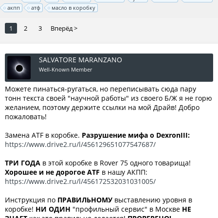
акпп
атф
масло в коробку
1
2
3
Вперёд >
SALVATORE MARANZANO
Well-Known Member
Можете пинаться-ругаться, но переписывать сюда пару
тонн текста своей "научной работы" из своего Б/Ж я не горю
желанием, поэтому держите ссылки на мой Драйв! Добро
пожаловать!
Замена ATF в коробке.
Разрушение мифа о DexronIII:
https://www.drive2.ru/l/456129651077547687/
ТРИ ГОДА
в этой коробке в Rover 75 одного товарища!
Хорошее и не дорогое ATF
в нашу АКПП:
https://www.drive2.ru/l/456172532031031005/
Инструкция по
ПРАВИЛЬНОМУ
выставлению уровня в
коробке!
НИ ОДИН
"профильный сервис" в Москве
НЕ