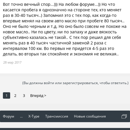
Вот точно вечный спор...))) На любом форуме...)) Но что
касается пробега я однозначно на стороне тех, кто меняет
раз в 30-40 тысяч..) Запомнил это с тех пор, как когда-то
впервые менял на своем авто масло при пробеге 80 тысяч..
Оно не было черным и т.д. Но оно было совсем не похоже на
новое масло.. Ни по цвету, ни по запаху и даже вязкость
субъективно казалась не такой.. С тех пор решил для себя
менять раз в 40 тысяч частичной заменой 2 раза с
интервалом 100 км. Во первых не придется 4-5 раз это
делать, во вторых так спокойнее и экономия не великая..
28 мар 2017
(Вы должны войти или зарегистрироваться, чтобы ответить.)
1
2
3
Вперёд >
Форум
...
X-Type
Трансмиссия
Новые сообщения