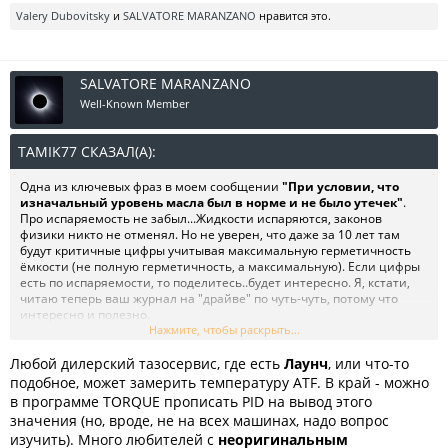
Valery Dubovitsky
и
SALVATORE MARANZANO
нравится это.
SALVATORE MARANZANO
Well-Known Member
TAMIK77 СКАЗАЛ(А):
↑
Одна из ключевых фраз в моем сообщении
"При условии, что
изначальный уровень масла был в норме и не было утечек"
.
Про испаряемость не забыл...Жидкости испаряются, законов
физики никто не отменял. Но не уверен, что даже за 10 лет там
будут критичные цифры учитывая максимальную герметичность
ёмкости (не полную герметичность, а максимальную). Если цифры
есть по испаряемости, то поделитесь..будет интересно. Я, кстати,
читаю теперь ваш журнал на "драйве" по чуть-чуть, потому что
интересно и полезно.
Нажмите, чтобы раскрыть...
Вторая ключевая фраза в моем сообщении
"если например
Любой дилерский тазосервис, где есть
сервиса нет рядом, где это сделают с выставлением уровня
Лаунч
, или что-то
масла при нужной температуре".
Далеко не везде есть сервисы,
подобное, может замерить температуру ATF. В край - можно
где делают правильно. Вот например рядом со мной в радиусе 800
в программе TORQUE прописать PID на вывод этого
км таких сервисов нет. Больше чем уверен, даже официалы не
значения (но, вроде, не на всех машинах, надо вопрос
всегда и не все придерживаются технологии до конца. Вам с этим
изучить). Много любителей с
неоригинальным
повезло. Я бы вообще сам никогда не лез в машину, будь я, к