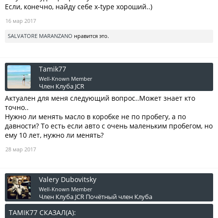
Если, конечно, найду себе x-type хороший..)
16 мар 2017
SALVATORE MARANZANO
нравится это.
Tamik77
Well-Known Member
Член Клуба JCR
Актуален для меня следующий вопрос..Может знает кто
точно..
Нужно ли менять масло в коробке не по пробегу, а по
давности? То есть если авто с очень маленьким пробегом, но
ему 10 лет, нужно ли менять?
28 мар 2017
Valery Dubovitsky
Well-Known Member
Член Клуба JCR
Почётный член Клуба
TAMIK77 СКАЗАЛ(А):
↑