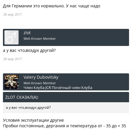
Для Германии это нормально. У нас чаще надо
28 мар 2017
zlot
Well-Known Member
а у вас что,воздух другой?
28 мар 2017
Valery Dubovitsky
Well-Known Member
Член Клуба JCR
Почётный член Клуба
ZLOT СКАЗАЛ(А):
↑
а у вас что,воздух другой?
Условия эксплуатации другие
Пробки постоянные, дергания и температура от - 35 до + 35