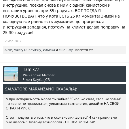
инструкцию, поехал снова к ним с одной канистрой и
выставил уровень при 35 градусах. ВОТ ТОГДА Я
ПОЧУВСТВОВАЛ, что у Кота ЕСТЬ 25 Кг момента! Зимой на
холодную все равно есть жужжания до прогрева, а
инструкция западная, поэтому на климат делаю поправку на
25-30 градусов!
12 мар 2017
Aleks
,
Valery Dubovitsky
,
Ильюха
и
ещё 1-му
нравится это.
Tamik77
Well-Known Member
Член Клуба JCR
SALVATORE MARANZANO СКАЗАЛ(А):
↑
А про испаряемость масла ты забыл? "Сколько слил, столько залил"
- в корне не правильная, уепанская технология, делайте НА СВОИ
СТРАХ И РИСК!
Стоит подумать о том, кто и сколько лил до вас? И как правильно
оно лилось? Поэтому технология - НЕ ПРАВИЛЬНАЯ!