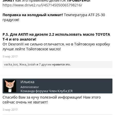
ЗНАЕТ
как это правильно делается!
ПРОВЕРЕНО!
https://www.drive2.ru/l/457145050065798216/
Поправка на холодный климат!
Температура ATF 25-30
градусов!
P.S. Для АКПП на дизеле 2.2 использовать масло TOYOTA
T-4 и его аналоги!
От DexronIII не сильно отличается, но в Тойтовскую коробку
лучше лейте Тойотовское масло!
3 мар 2017
vas'ka_kot
,
Жека
,
Josiah
и
7 другим
нравится это.
Ильюха
Administrator
Команда форума
Член Клуба JCR
Спасибо Вам за кучу полезной информации! Нам этого
сейчас очень не хватает!
3 мар 2017