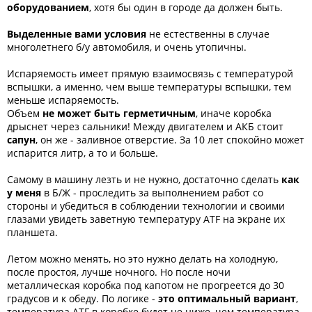
оборудованием
, хотя бы один в городе да должен быть.
примеру, в Москве. Мне лень и проще заплатить, при условии, что я
уверен в качественном подходе.
Выделенные вами условия
не естественны в случае
Теперь еще один вопрос, который мне тоже интересен, а точного
многолетнего б/у автомобиля, и очень утопичны.
ответа нет. Если менять масло при температуре окружающей среды
градусов 30, например летом, то есть температура масла будет
Испаряемость имеет прямую взаимосвязь с температурой
примерно такой же. Насколько может отличаться уровень? Разница
с температурой по технологии минимум 5 градусов. Что-то мне
вспышки, а именно, чем выше температуры вспышки, тем
подсказывает,что разницы не будет. Но не уверен, поэтому
меньше испаряемость.
спрашиваю.
Объем
не может быть герметичным
, иначе коробка
дрыснет через сальники! Между двигателем и АКБ стоит
Насчет поправки на холодный климат. Думаю здесь больше нужно
сапун
, он же - заливное отверстие. За 10 лет спокойно может
отталкиваться все-таки от рабочей температуры жидкости, а не от
испарится литр, а то и больше.
климата холодного. Так как эта температура везде одинакова и при
ней коробка работает большую часть времени.
Самому в машину лезть и не нужно, достаточно сделать
как
И не в обиду будет сказано.. Считаю "в корне не правильной,
у меня
в Б/Ж - проследить за выполнением работ со
уепанской технологией" "НА СВОЙ СТРАХ И РИСК" - покупку
стороны и убедиться в соблюдении технологии и своими
машины с непонятной сервисной историей, с жужжащей
глазами увидеть заветную температуру ATF на экране их
коробкой.. Б/У машину тоже можно найти такую, с которой все ясно
в хорошем смысле этого слова.
планшета.
Летом можно менять, но это нужно делать на холодную,
после простоя, лучше ночного. Но после ночи
металлическая коробка под капотом не прогреется до 30
градусов и к обеду. По логике -
это оптимальный вариант
,
температура ATF в коробке будет не ниже, чем температура