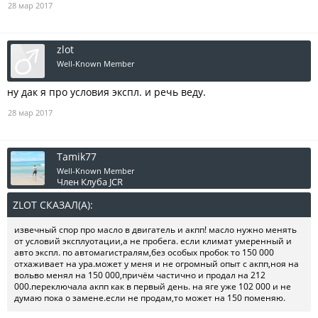
28 мар 2017
zlot
Well-Known Member
ну дак я про условия экспл. и речь веду.
28 мар 2017
Tamik77
Well-Known Member
Член Клуба JCR
ZLOT СКАЗАЛ(А):
↑
извечный спор про масло в двигатель и акпп! масло нужно менять
от условий эксплуотации,а не пробега. если климат умеренный и
авто экспл. по автомагистралям,без особых пробок то 150 000
отхаживает на ура.может у меня и не огромный опыт с акпп,ноя на
вольво менял на 150 000,причём частично и продал на 212
000.переключала акпп как в первый день. на яге уже 102 000 и не
думаю пока о замене.если не продам,то может на 150 поменяю.