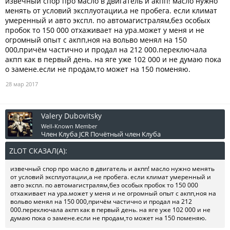
извечный спор про масло в двигатель и акпп! масло нужно
менять от условий эксплуотации,а не пробега. если климат
умеренный и авто экспл. по автомагистралям,без особых
пробок то 150 000 отхаживает на ура.может у меня и не
огромный опыт с акпп,ноя на вольво менял на 150
000,причём частично и продал на 212 000.переключала
акпп как в первый день. на яге уже 102 000 и не думаю пока
о замене.если не продам,то может на 150 поменяю.
28 мар 2017
Valery Dubovitsky
Well-Known Member
Член Клуба JCR
Почётный член Клуба
ZLOT СКАЗАЛ(А):
↑
извечный спор про масло в двигатель и акпп! масло нужно менять
от условий эксплуотации,а не пробега. если климат умеренный и
авто экспл. по автомагистралям,без особых пробок то 150 000
отхаживает на ура.может у меня и не огромный опыт с акпп,ноя на
вольво менял на 150 000,причём частично и продал на 212
000.переключала акпп как в первый день. на яге уже 102 000 и не
думаю пока о замене.если не продам,то может на 150 поменяю.