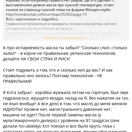
коробке, если например сервиса нет рядом, где это сделают с
выставлением уровня масла при нужной температуре, то вот
ссылка на страницу нужной темы на форуме Мондео клуба:
http://mondeoclub.ru/forum/topic/52302/page-15
Всё с картинками и подробно.
Главное не полениться и замерить точное количество слитого
остывшего масла и столько же залить.
При условии, что изначальный уровень масла был в норме и не
было утечек, не ошибетесь.
Нажмите, чтобы раскрыть...
При первом удобном случае можно заехать на правильный сервис
А про испаряемость масла ты забыл? "Сколько слил, столько
и проверить уровень.
залил" - в корне не правильная, уепанская технология,
делайте НА СВОИ СТРАХ И РИСК!
Стоит подумать о том, кто и сколько лил до вас? И как
правильно оно лилось? Поэтому технология - НЕ
ПРАВИЛЬНАЯ!
Я Кота забрал - коробка жужжала летом на горячую, был звук
гидранасоса, жрущего воздух, назад на R, без нажатия на газ,
не ехал вообще! А все дело в том, что масло до меня меняли
ИДИОТЫ! Уровня нет, магистрального давления нет,
машина не едет! После первой замены масла (у
мультимарочного дилера) с уровнем на 87 градусах (они
делали по-своему), Кот поехал и все было круто, пока с
холодами опять не пришло жужжание. Нашел официальную