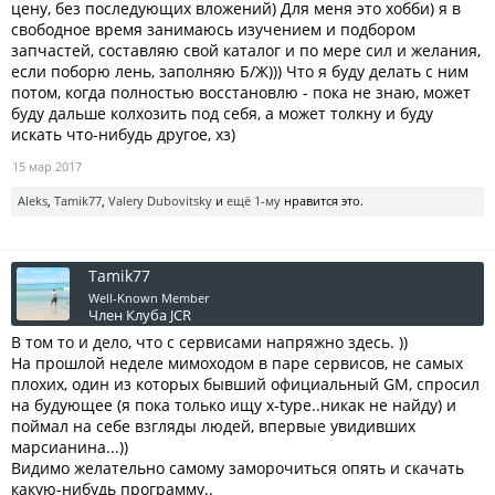
цену, без последующих вложений) Для меня это хобби) я в
свободное время занимаюсь изучением и подбором
запчастей, составляю свой каталог и по мере сил и желания,
если поборю лень, заполняю Б/Ж))) Что я буду делать с ним
потом, когда полностью восстановлю - пока не знаю, может
буду дальше колхозить под себя, а может толкну и буду
искать что-нибудь другое, хз)
15 мар 2017
Aleks
,
Tamik77
,
Valery Dubovitsky
и
ещё 1-му
нравится это.
Tamik77
Well-Known Member
Член Клуба JCR
В том то и дело, что с сервисами напряжно здесь. ))
На прошлой неделе мимоходом в паре сервисов, не самых
плохих, один из которых бывший официальный GM, спросил
на будующее (я пока только ищу x-type..никак не найду) и
поймал на себе взгляды людей, впервые увидивших
марсианина...))
Видимо желательно самому заморочиться опять и скачать
какую-нибудь программу..