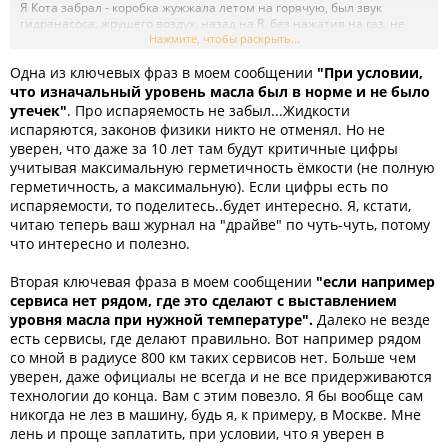
Я Кота забрал - коробка жужжала летом на горячую, был звук
гидранасоса, жрущего воздух, назад на R, без нажатия на газ, не
ехал вообще! А все дело в том, что масло до меня меняли ИДИОТЫ!
Нажмите, чтобы раскрыть...
Уровня нет, магистрального давления нет, машина не едет! После
Одна из ключевых фраз в моем сообщении
первой замены масла (у мультимарочного дилера) с уровнем на 87
"При условии,
градусах (они делали по-своему), Кот поехал и все было круто, пока с
что изначальный уровень масла был в норме и не было
холодами опять не пришло жужжание. Нашел официальную
утечек"
. Про испаряемость не забыл...Жидкости
инструкцию, поехал снова к ним с одной канистрой и выставил
испаряются, законов физики никто не отменял. Но не
уровень при 35 градусах. ВОТ ТОГДА Я ПОЧУВСТВОВАЛ, что у Кота
уверен, что даже за 10 лет там будут критичные цифры
ЕСТЬ 25 Кг момента! Зимой на холодную все равно есть жужжания
учитывая максимальную герметичность ёмкости (не полную
до прогрева, а инструкция западная, поэтому на климат делаю
поправку на 25-30 градусов!
герметичность, а максимальную). Если цифры есть по
испаряемости, то поделитесь..будет интересно. Я, кстати,
читаю теперь ваш журнал на "драйве" по чуть-чуть, потому
что интересно и полезно.
Вторая ключевая фраза в моем сообщении
"если например
сервиса нет рядом, где это сделают с выставлением
уровня масла при нужной температуре".
Далеко не везде
есть сервисы, где делают правильно. Вот например рядом
со мной в радиусе 800 км таких сервисов нет. Больше чем
уверен, даже официалы не всегда и не все придерживаются
технологии до конца. Вам с этим повезло. Я бы вообще сам
никогда не лез в машину, будь я, к примеру, в Москве. Мне
лень и проще заплатить, при условии, что я уверен в