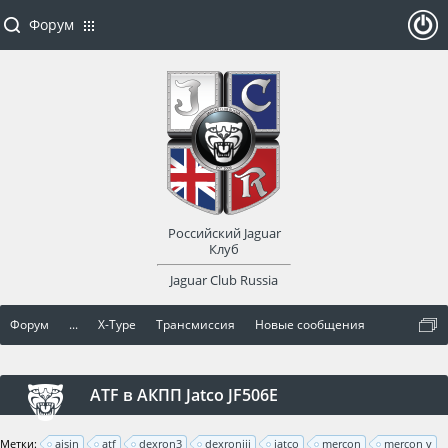
Форум
ойти
или
заре
Российский Jaguar
гист
Клуб
Jaguar Club Russia
рир
Форум
...
X-Type
Трансмиссия
Новые сообщения
оват
ься
ATF в АКПП Jatco JF506E
Метки:
aisin
atf
dexron3
dexroniii
jatco
mercon
mercon v