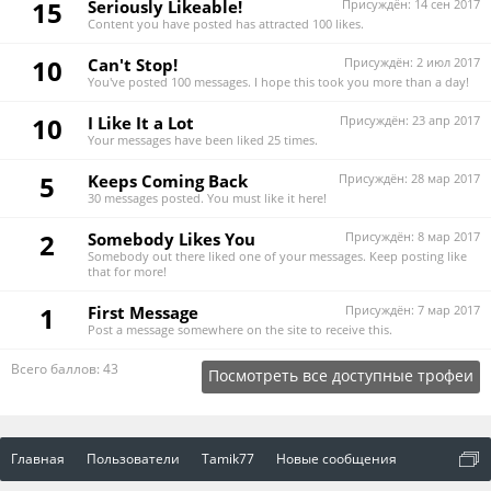
15
Seriously Likeable!
Присуждён:
14 сен 2017
Content you have posted has attracted 100 likes.
10
Can't Stop!
Присуждён:
2 июл 2017
You've posted 100 messages. I hope this took you more than a day!
10
I Like It a Lot
Присуждён:
23 апр 2017
Your messages have been liked 25 times.
5
Keeps Coming Back
Присуждён:
28 мар 2017
30 messages posted. You must like it here!
2
Somebody Likes You
Присуждён:
8 мар 2017
Somebody out there liked one of your messages. Keep posting like
that for more!
1
First Message
Присуждён:
7 мар 2017
Post a message somewhere on the site to receive this.
Всего баллов: 43
Посмотреть все доступные трофеи
Главная
Пользователи
Tamik77
Новые сообщения