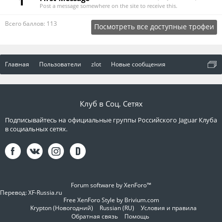
1
Post a message somewhere on the site to receive this.
Всего баллов: 113
Посмотреть все доступные трофеи
Главная
Пользователи
zlot
Новые сообщения
Клуб в Соц. Сетях
Подписывайтесь на официальные группы Российского Jaguar Клуба
в социальных сетях.
Forum software by XenForo™
Перевод:
XF-Russia.ru
Free XenForo Style by Brivium.com
Krypton (Новогодний)
Russian (RU)
Условия и правила
Обратная связь
Помощь