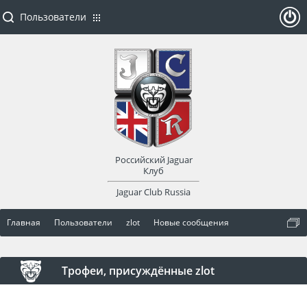
Пользователи
ойти
или
заре
Российский Jaguar
гист
Клуб
Jaguar Club Russia
рир
Главная
Пользователи
zlot
Новые сообщения
оват
ься
Трофеи, присуждённые zlot