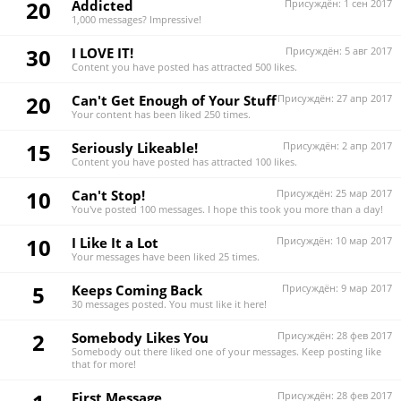
20
Addicted
Присуждён:
1 сен 2017
1,000 messages? Impressive!
30
I LOVE IT!
Присуждён:
5 авг 2017
Content you have posted has attracted 500 likes.
20
Can't Get Enough of Your Stuff
Присуждён:
27 апр 2017
Your content has been liked 250 times.
15
Seriously Likeable!
Присуждён:
2 апр 2017
Content you have posted has attracted 100 likes.
10
Can't Stop!
Присуждён:
25 мар 2017
You've posted 100 messages. I hope this took you more than a day!
10
I Like It a Lot
Присуждён:
10 мар 2017
Your messages have been liked 25 times.
5
Keeps Coming Back
Присуждён:
9 мар 2017
30 messages posted. You must like it here!
2
Somebody Likes You
Присуждён:
28 фев 2017
Somebody out there liked one of your messages. Keep posting like
that for more!
First Message
Присуждён:
28 фев 2017