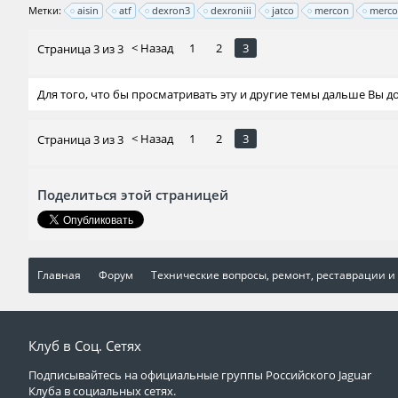
Метки:
aisin
atf
dexron3
dexroniii
jatco
mercon
merco
< Назад
1
2
3
Страница 3 из 3
Для того, что бы просматривать эту и другие темы дальше Вы 
< Назад
1
2
3
Страница 3 из 3
Поделиться этой страницей
Главная
Форум
Технические вопросы, ремонт, реставрации и
Клуб в Соц. Сетях
Подписывайтесь на официальные группы Российского Jaguar
Клуба в социальных сетях.