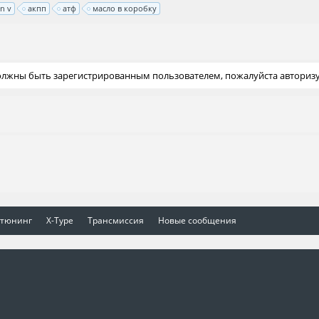
n v
акпп
атф
масло в коробку
должны быть зарегистрированным пользователем, пожалуйста авторизу
 тюнинг
X-Type
Трансмиссия
Новые сообщения