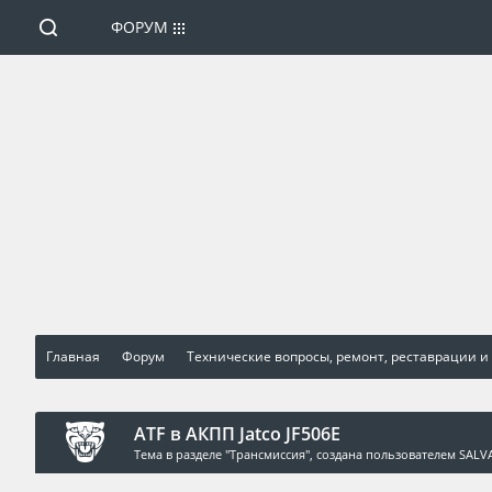
ФОРУМ
Главная
Форум
Технические вопросы, ремонт, реставрации и
ATF в АКПП Jatco JF506E
Тема в разделе "
Трансмиссия
", создана пользователем
SALV