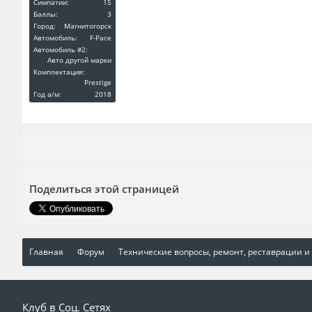
Симпатии:
15
Баллы:
3
Город:
Магнитогорск
Автомобиль:
F-Pace
Автомобиль #2:
Авто другой марки
Комплектация:
Prestige
Год a/м:
2018
Поделиться этой страницей
Главная
Форум
Технические вопросы, ремонт, реставрации и
Клуб в Соц. Сетях