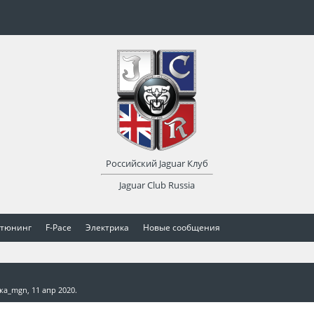
Российский Jaguar Клуб
Jaguar Club Russia
 тюнинг
F-Pace
Электрика
Новые сообщения
ка_mgn
,
11 апр 2020
.