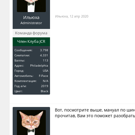
Ильюха
,
12 апр 2020
Ильюха
Administrator
Команда форума
Член Клуба JCR
Сообщения:
3.798
Симпатии:
4.331
Баллы:
113
Адрес:
Philadelphia
Город:
USA
Автомобиль:
F-Pace
Комплектация:
N/A
Год a/м:
2019
Цвет:
Black
Вот, посмотрите выше, мануал по шин
прочитав, Вам это поможет разобрать