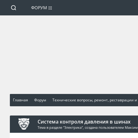
ФОРУМ
Главная
Форум
Технические вопросы, ремонт, реставрации и
Система контроля давления в шинах
Тема в разделе "
Электрика
", создана пользователем
Максим