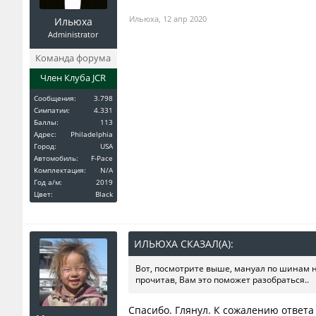
Ильюха
,
12 апр 2020
Ильюха
Administrator
Команда форума
Член Клуба JCR
Сообщения:
3.798
Симпатии:
4.331
Баллы:
113
Адрес:
Philadelphia
Город:
USA
Автомобиль:
F-Pace
Комплектация:
N/A
Год a/м:
2019
Цвет:
Black
ИЛЬЮХА СКАЗАЛ(А):
↑
Вот, посмотрите выше, мануал по шинам на
прочитав, Вам это поможет разобраться..
Спасибо. Глянул. К сожалению ответа