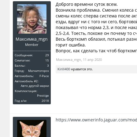
Доброго времени суток всем.
Возникла проблемка. Сменил колеса с
смены колес сперва система после акт
езды, вдруг ни с того ни сего, бортов
показывал что норма 2,3, и после на
2,5-2,4. Тоесть, похоже он почему то
Максимка_mgn
Весь борткомп облазил, потыкал разны
горит ошибка.
Member
Вопрос, как сделать так чтоб бортко
Сообщения:
29
Максимка_mgn
,
11 апр 2020
Симпатии:
15
Баллы:
3
Kirill400
нравится это.
Город:
Магнитогорск
Автомобиль:
F-Pace
Автомобиль #2:
Авто другой марки
Комплектация:
Prestige
Год a/м:
2018
https://www.ownerinfo.jaguar.com/mo