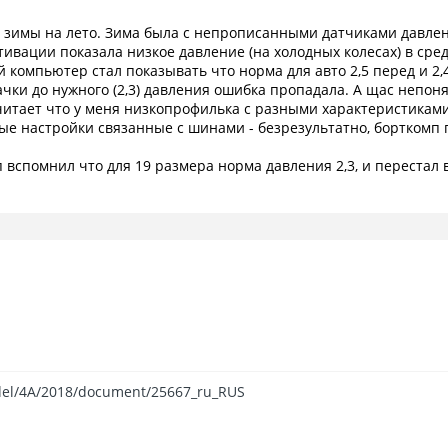
 зимы на лето. Зима была с непрописанными датчиками давлени
ивации показала низкое давление (на холодных колесах) в средн
ой компьютер стал показывать что норма для авто 2,5 перед и 2,4
качки до нужного (2,3) давления ошибка пропадала. А щас непо
 считает что у меня низкопрофилька с разными характеристиками
е настройки связанные с шинами - безрезультатно, борткомп пок
мп вспомнил что для 19 размера норма давления 2,3, и перестал
del/4A/2018/document/25667_ru_RUS