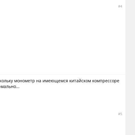
#4
поскольку монометр на имеющемся китайском компрессоре
мально...
#5