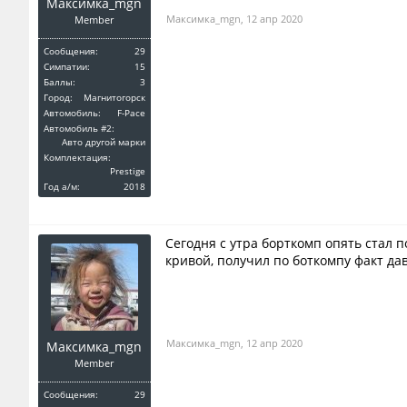
Максимка_mgn
Максимка_mgn
,
12 апр 2020
Member
Сообщения:
29
Симпатии:
15
Баллы:
3
Город:
Магнитогорск
Автомобиль:
F-Pace
Автомобиль #2:
Авто другой марки
Комплектация:
Prestige
Год a/м:
2018
Сегодня с утра борткомп опять стал 
кривой, получил по боткомпу факт дав
Максимка_mgn
,
12 апр 2020
Максимка_mgn
Member
Сообщения:
29