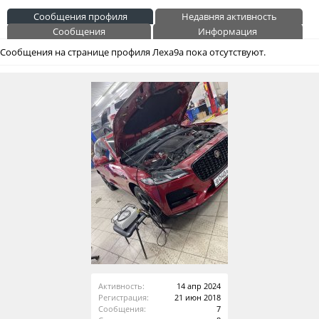
Сообщения профиля
Недавняя активность
Сообщения
Информация
Сообщения на странице профиля Леха9а пока отсутствуют.
Активность:
14 апр 2024
Регистрация:
21 июн 2018
Сообщения:
7