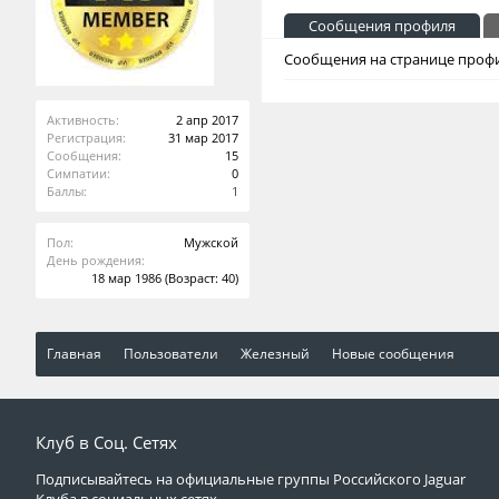
Сообщения профиля
Сообщения на странице профи
Активность:
2 апр 2017
Регистрация:
31 мар 2017
Сообщения:
15
Симпатии:
0
Баллы:
1
Пол:
Мужской
День рождения:
18 мар 1986
(Возраст: 40)
Главная
Пользователи
Железный
Новые сообщения
Клуб в Соц. Сетях
Подписывайтесь на официальные группы Российского Jaguar