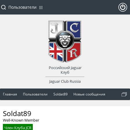
Пользователи
ойти
или
заре
Российский Jaguar
гист
Клуб
Jaguar Club Russia
рир
Главная
Пользователи
Soldat89
Новые сообщения
оват
Soldat89
ься
Well-Known Member
Член Клуба JCR