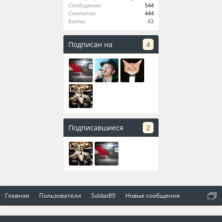
Сообщения:
544
Симпатии:
444
Баллы:
63
Подписан на
4
Подписавшиеся
2
Главная
Пользователи
Soldat89
Новые сообщения