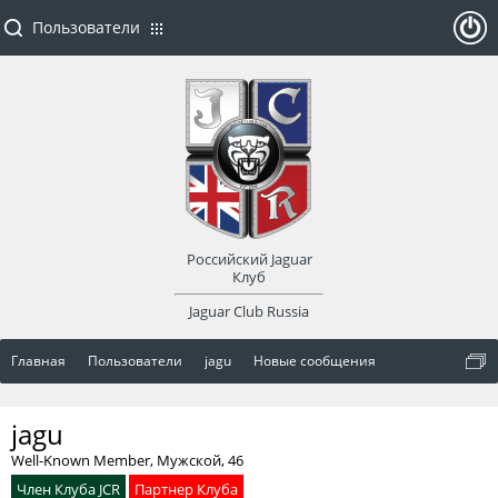
Пользователи
ойти
или
заре
Российский Jaguar
гист
Клуб
Jaguar Club Russia
рир
Главная
Пользователи
jagu
Новые сообщения
оват
jagu
ься
Well-Known Member
, Мужской, 46
Член Клуба JCR
Партнер Клуба