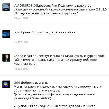
VLADIMIR0110
Здравствуйте. Подскажите радиатор
охлаждения основной и кондиционера на двигателях 2.1 , 2.5
, 3.0 одинаковые по креплениям трубкам?
18 дек 2017
jagu
Привет! Посмотрю, остались или нет
15 дек 2017
Слава
Иван привет! тут Ильюха сказал что ты в курсе какие
гайки вместо штатных идут на икса? Ироде у тебя еще
комплект есть!
13 дек 2017
Grid
Доброго вам дня.
Меня направили к вам, как к человеку, к которому я могу
обратиться по покупке x-type.
Дали ссылку на ваш профиль в теме, созданной мной.
(ссылку дал Gileev Anton)
ищу полный привод - 2,5 - 3,0 литра, для дальнейшего