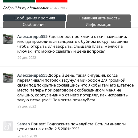
Добрый день, одинаковые
20 дек 2017
Сообщения профиля
Недавняя активность
Сообщения
Информация
Александра555
Еще вопрос про ключи от сигнализации,
иногда приходиться танцевать с бубном вокруг машины
чтобы открыть или закрыть, слышала платы меняют в
ключах, что можно сделать? и цена вопроса?
29 дек 2022
Александра555
Добрый день, такая ситуация, когда
перетягивали потолок засунули микрофон для громкой
связи под покрытие сославшись что якобы там его штатное
место, теперь при разговоре с собеседником меня не
слышно, корпус видимо от него потеряли, как исправить
такую ситуацию!!! Помогите пожалуйста
29 дек 2022
Semen
Привет! Подскажите пожалуйста! Есть ли аналоги
цепи грм на х тайп 2.5 2001г.????
28 мар 2019