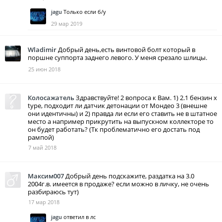
jagu
Только если б/у
29 мар 2019
Wladimir
Добрый день,есть винтовой болт который в
поршне суппорта заднего левого. У меня срезало шлицы.
25 июн 2018
Колосажатель
Здравствуйте! 2 вопроса к Вам. 1) 2.1 бензин х
type, подходит ли датчик детонации от Мондео 3 (внешне
они идентичны) и 2) правда ли если его ставить не в штатное
место а например прикрутить на выпускном коллекторе то
он будет работать? (Тк проблематично его достать под
рампой)
7 май 2018
Максим007
Добрый день подскажите, раздатка на 3.0
2004г.в. имеется в продаже? если можно в личку, не очень
разбираюсь тут)
17 мар 2018
jagu
ответил в лс