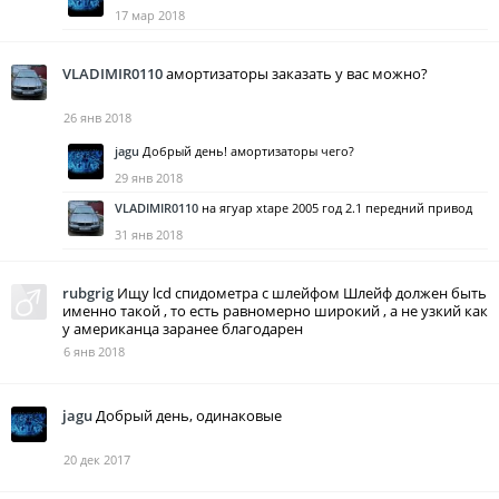
17 мар 2018
VLADIMIR0110
амортизаторы заказать у вас можно?
26 янв 2018
jagu
Добрый день! амортизаторы чего?
29 янв 2018
VLADIMIR0110
на ягуар хtape 2005 год 2.1 передний привод
31 янв 2018
rubgrig
Ищу lcd спидометра с шлейфом Шлейф должен быть
именно такой , то есть равномерно широкий , а не узкий как
у американца заранее благодарен
6 янв 2018
jagu
Добрый день, одинаковые
20 дек 2017