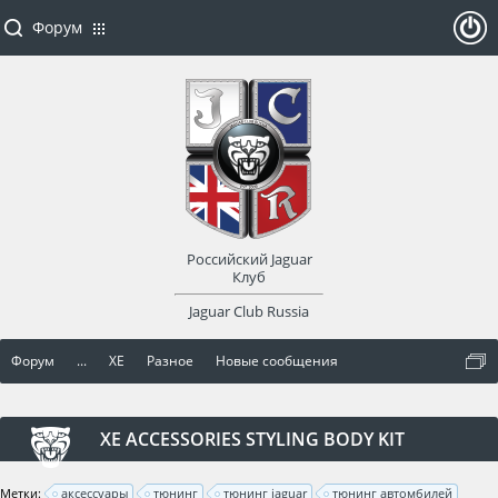
Форум
ойти
или
заре
Российский Jaguar
гист
Клуб
Jaguar Club Russia
рир
Форум
...
XE
Разное
Новые сообщения
оват
ься
XE ACCESSORIES STYLING BODY KIT
Метки:
аксессуары
тюнинг
тюнинг jaguar
тюнинг автомбилей