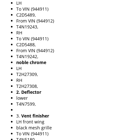
LH
To VIN (944911)
C2D5489,
From VIN (944912)
T4N19243,
RH
To VIN (944911)
C2D5488,
From VIN (944912)
T4N19242,
noble chrome
LH
T2H27309,
RH
T2H27308,
2. Deflector
lower
T4N7599,
3.
Vent finisher
LH front wing
black mesh grille
To VIN (944911)
T4N5180,