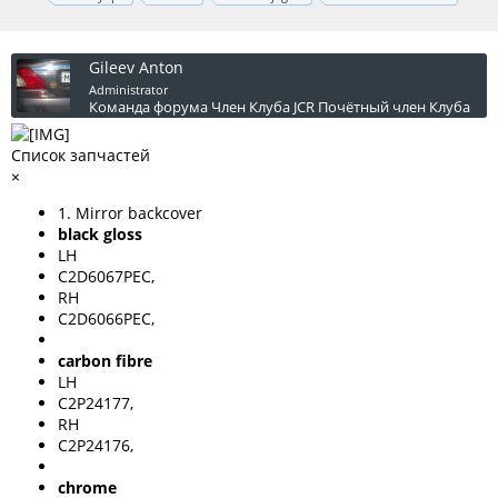
Gileev Anton
Administrator
Команда форума
Член Клуба JCR
Почётный член Клуба
Список запчастей
×
1. Mirror backcover
black gloss
LH
C2D6067PEC,
RH
C2D6066PEC,
carbon fibre
LH
C2P24177,
RH
C2P24176,
chrome