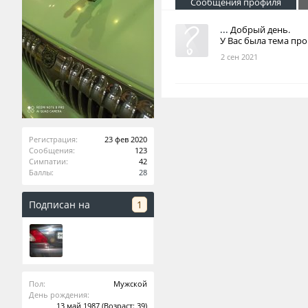
Сообщения профиля
...
Добрый день.
У Вас была тема пр
2 сен 2021
Регистрация:
23 фев 2020
Сообщения:
123
Симпатии:
42
Баллы:
28
Подписан на
1
Пол:
Мужской
День рождения:
13 май 1987
(Возраст: 39)