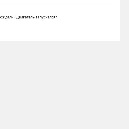
вождали? Двигатель запускался?
Gileev Anton