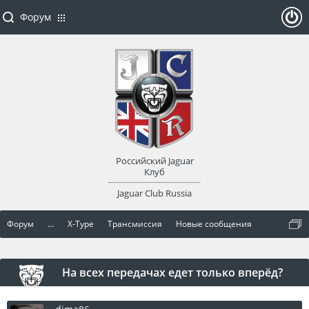
Форум
ойти
или
заре
Российский Jaguar
гист
Клуб
Jaguar Club Russia
рир
Форум
...
X-Type
Трансмиссия
Новые сообщения
оват
ься
На всех передачах едет только вперёд?