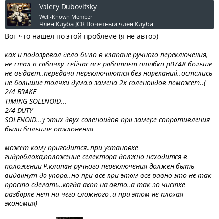
Valery Dubovitsky
Well-Known Member
Член Клуба JCR
Почётный член Клуба
Вот что нашел по этой проблеме (я не автор)
как и подозревал дело было в клапане ручного переключения,
не стал в собачку..сейчас все работает ошибка p0748 больше
не выдает..передачи переключаются без нареканий..остались
не большие толчки думаю замена 2х соленоидов поможет..(
2/4 BRAKE
TIMING SOLENOID...
2/4 DUTY
SOLENOID...у этих двух соленоидов при замере сопротивления
были большие отклонения..
может кому пригодится..при установке
гидроблока,положение селектора должно находится в
положении P,клапан ручного переключения должен быть
видвинут до упора..но при все при этом все равно это не так
просто сделать..когда акпп на авто..а так по чистке
разборке нет ни чего сложного..и при этом не плохая
экономия)