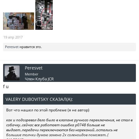
19 апр 2017
Peresvet
нравится это.
Peresvet
Member
Член Клуба JCR
f u
VALERY DUBOVITSKY СКАЗАЛ(А):
↑
Вот что нашел по этой проблеме (я не автор)
как и подозревал дело было в клапане ручного переключения, не стал в
собачку..сейчас все работает ошибка p0748 больше не
выдает..передачи переключаются без нареканий..остались не
большие толчки думаю замена 2х соленоидов поможет..(