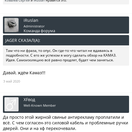
Ковалев Сергей
и
iRuslan
нравится это.
iRuslan
Administrator
Команда форума
JAGER СКАЗАЛ(А):
↑
Там что ни фраза, то опус. Он где-то что читал не вдаваясь в
подробности. С его же успехом я могу сделать обзор на КАМАЗ.
Идея. Самоизоляцию всё равно продлят, будет чем заняться.
Давай, ждём Камаз!!!
3 май 2020
XFвод
Well-Known Member
Да просто этой жирной свинье антирекламу проплатили и
всё. С чем согласен-это силовой кабель и проблемные ручки
дверей. Они и на хф перекочевали.