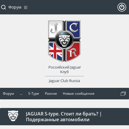
Форум
ойти
или
заре
Российский Jaguar
гист
Клуб
Jaguar Club Russia
рир
Форум
...
S-Type
Разное
Новые сообщения
оват
ься
JAGUAR S-type. Стоит ли брать? |
Подержанные автомобили