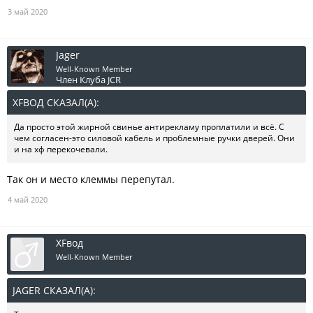
3 май 2020
Jager
Well-Known Member
Член Клуба JCR
XFВОД СКАЗАЛ(А):
↑
Да просто этой жирной свинье антирекламу проплатили и всё. С
чем согласен-это силовой кабель и проблемные ручки дверей. Они
и на хф перекочевали.
Так он и место клеммы перепутал.
4 май 2020
XFвод
Well-Known Member
JAGER СКАЗАЛ(А):
↑