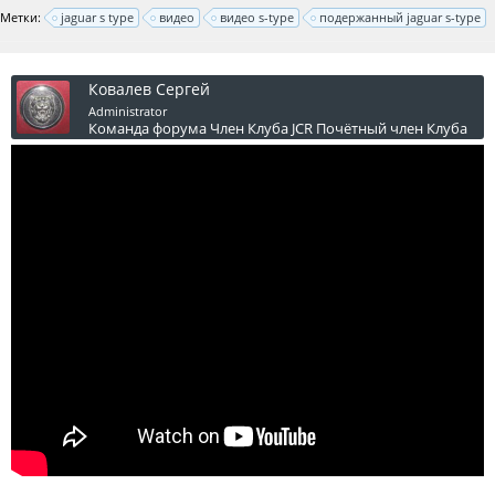
Метки:
jaguar s type
видео
видео s-type
подержанный jaguar s-type
Ковалев Сергей
Administrator
Команда форума
Член Клуба JCR
Почётный член Клуба