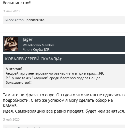
большинство!!!
3 май 2020
Gileev Anton
нравится это.
Jager
Well-Known Member
Член Клуба JCR
КОВАЛЕВ СЕРГЕЙ СКАЗАЛ(А):
↑
А что так?
Андрей, аргументированно разнеси его в пух и прах.....RJC
P.S. у нас таких "клоунов" среди блогеров подавляющее
большинство!!!
Там что ни фраза, то опус. Он где-то что читал не вдаваясь в
подробности. С его же успехом я могу сделать обзор на
КАМАЗ.
Идея. Самоизоляцию всё равно продлят, будет чем заняться.
3 май 2020