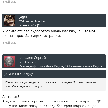
3 май 2020
Jager
Well-Known Member
Член Клуба JCR
Уберите отсюда видео этого анального клоуна. Это моя
личная просьба к администрации.
3 май 2020
Ковалев Сергей
Administrator
Команда форума
Член Клуба JCR
Почётный член Клуба
JAGER СКАЗАЛ(А):
↑
Уберите отсюда видео этого анального клоуна. Это моя личная
просьба к администрации.
А что так?
Андрей, аргументированно разнеси его в пух и прах.....RJC
P.S. у нас таких "клоунов" среди блогеров подавляющее