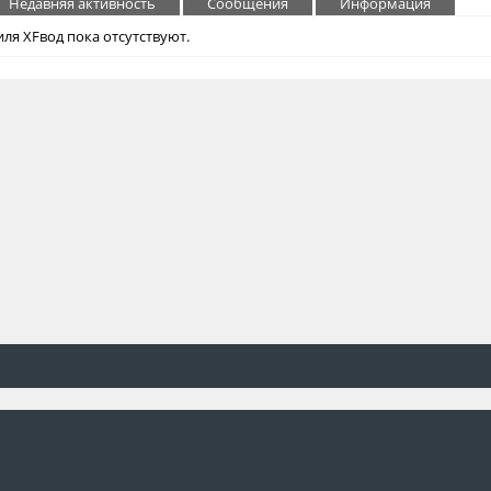
Недавняя активность
Сообщения
Информация
ля XFвод пока отсутствуют.