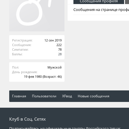
Сообщения профиля
Сообщения на странице профи
Регистрация:
12 сен 2019
Сообщения:
222
Симпатии:
78
Баллы:
28
Пол:
Мужской
День рождения:
19 фев 1980
(Возраст: 46)
Главная
Пользователи
XFвод
Новые сообщения
Клуб в Соц. Сетях
Подписывайтесь на официальные группы Российского Jaguar