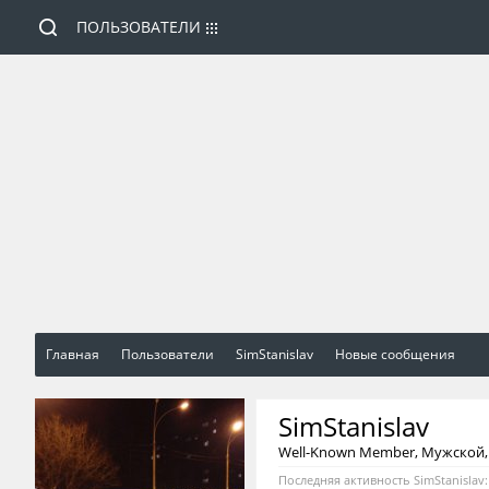
ПОЛЬЗОВАТЕЛИ
Главная
Пользователи
SimStanislav
Новые сообщения
SimStanislav
Well-Known Member
, Мужской,
Последняя активность SimStanislav: