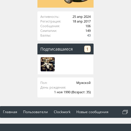
Активность:
25 апр 2024
Регистрация:
18 апр 2017
Сообщения:
106
Симпатии:
149
Баллы:
43
Подписавшиеся
1
Пол:
Мужской
День рождения:
1 ноя 1990
(Возраст: 35)
Главная
Пользователи
Clockwork
Новые сообщения