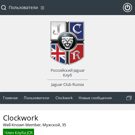
Пользователи
ойти
или
заре
Российский Jaguar
гист
Клуб
Jaguar Club Russia
рир
Главная
Пользователи
Clockwork
Новые сообщения
оват
Clockwork
ься
Well-Known Member
, Мужской, 35
Член Клуба JCR