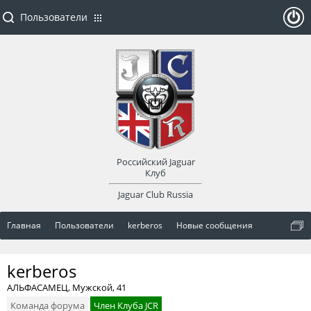
Пользователи
ойти
или
заре
Российский Jaguar
гист
Клуб
Jaguar Club Russia
рир
Главная
Пользователи
kerberos
Новые сообщения
оват
kerberos
ься
АЛЬФАСАМЕЦ
, Мужской, 41
Команда форума
Член Клуба JCR