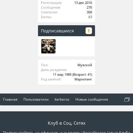
Регистрация:
13 дек 2016
Сообщения:
270
Симпатии:
300
Баллы:
63
Подписавшиеся
1
Пол:
Мужской
День рождения:
11 мар 1985
(Возраст: 41)
Род занятий:
Маркетинг
Главная
Пользователи
kerberos
Новые сообщения
Клуб в Соц. Сетях
Подписывайтесь на официальные группы Российского Jaguar Клуба