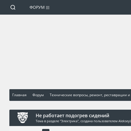
ФОРУМ
Главная
Форум
Технические вопросы, ремонт, реставрации и
Не работает подогрев сидений
Тема в разделе "
Электрика
", создана пользователем
Aleksey