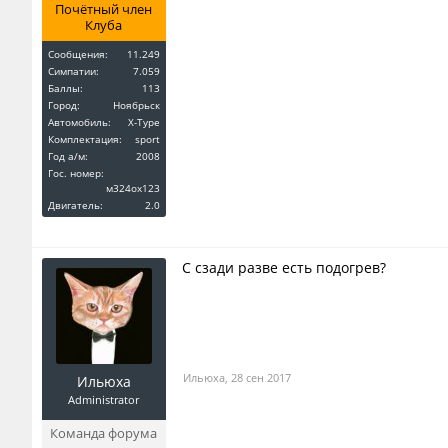
Почётный член
Клуба
Сообщения:
11.249
Симпатии:
7.059
Баллы:
113
Город:
Ноябрьск
Автомобиль:
X-Type
Комплектация:
sport
Год a/м:
2008
Гос. номер:
м324ох123
Двигатель:
2.0
С сзади разве есть подогрев?
Ильюха
,
28 сен 2017
Ильюха
Administrator
Команда форума