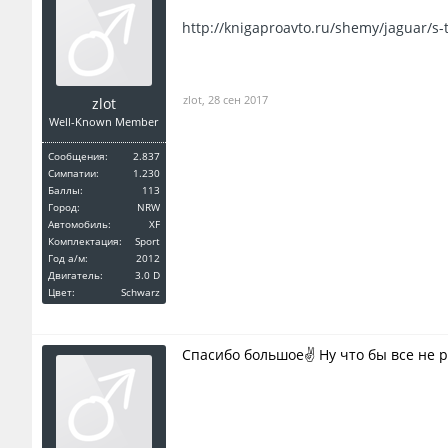
http://knigaproavto.ru/shemy/jaguar/s-
zlot
,
28 сен 2017
zlot
Well-Known Member
Сообщения:
2.837
Симпатии:
1.230
Баллы:
113
Город:
NRW
Автомобиль:
XF
Комплектация:
Sport
Год a/м:
2012
Двигатель:
3.0 D
Цвет:
Schwarz
Спасибо большое✌️ Ну что бы все не 