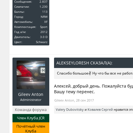
Сообщения:
2.837
Симпатии:
1.230
Баллы:
113
Город:
NRW
Автомобиль:
XF
Комплектация:
Sport
Год a/м:
2012
Двигатель:
3.0 D
Цвет:
Schwarz
ALEKSEYLORESH СКАЗАЛ(А):
↑
Спасибо большое✌️ Ну что бы все не работ
Алексей, добрый день. Пожалуйста б
Вашу тему перенес.
Gileev Anton
Administrator
Gileev Anton
,
28 сен 2017
Команда форума
Valery Dubovitsky
и
Ковалев Сергей
нравится эт
Член Клуба JCR
Почётный член
Клуба