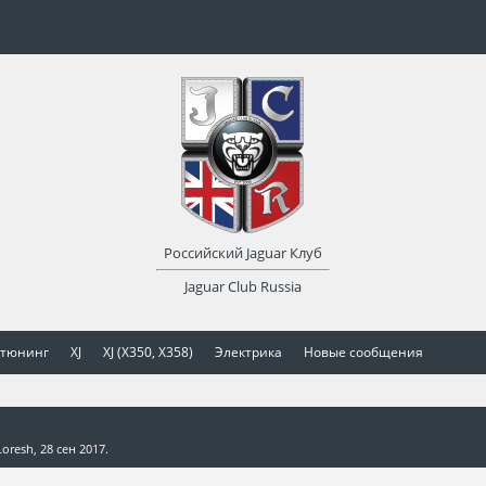
Российский Jaguar Клуб
Jaguar Club Russia
 тюнинг
XJ
XJ (X350, X358)
Электрика
Новые сообщения
Loresh
,
28 сен 2017
.