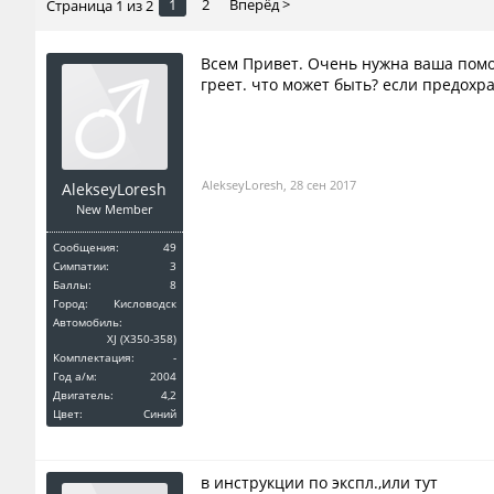
1
2
Вперёд >
Страница 1 из 2
Всем Привет. Очень нужна ваша помощ
греет. что может быть? если предохра
AlekseyLoresh
,
28 сен 2017
AlekseyLoresh
New Member
Сообщения:
49
Симпатии:
3
Баллы:
8
Город:
Кисловодск
Автомобиль:
XJ (X350-358)
Комплектация:
-
Год a/м:
2004
Двигатель:
4,2
Цвет:
Синий
в инструкции по экспл.,или тут