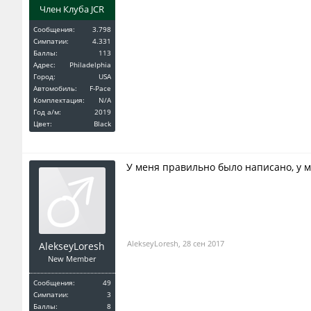
Член Клуба JCR
Сообщения:
3.798
Симпатии:
4.331
Баллы:
113
Адрес:
Philadelphia
Город:
USA
Автомобиль:
F-Pace
Комплектация:
N/A
Год a/м:
2019
Цвет:
Black
У меня правильно было написано, у мен
AlekseyLoresh
,
28 сен 2017
AlekseyLoresh
New Member
Сообщения:
49
Симпатии:
3
Баллы:
8