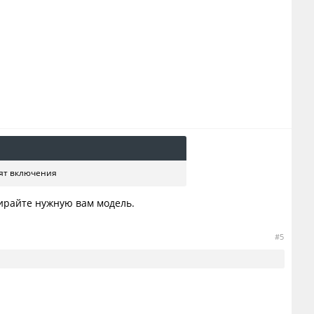
рят включения
ирайте нужную вам модель.
#5