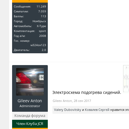
Сообщения:
11.249
Симпатии:
7.059
Баллы:
113
Город:
Ноябрьск
Автомобиль:
X-Type
Комплектация:
sport
Год a/м:
2008
Гос. номер:
м324ох123
Двигатель:
2.0
Электросхема подогрева сидений.
Gileev Anton
Gileev Anton
,
28 сен 2017
Administrator
Valery Dubovitsky
и
Ковалев Сергей
нравится эт
Команда форума
Член Клуба JCR