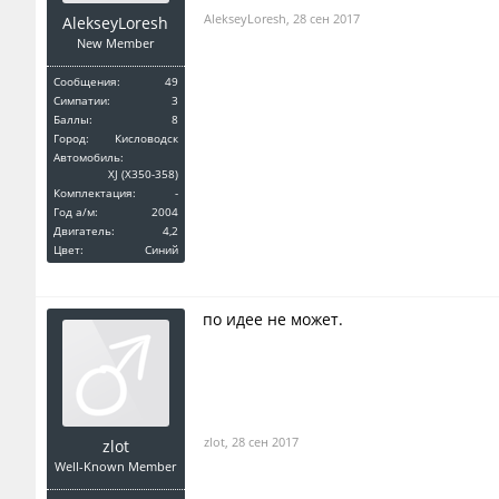
AlekseyLoresh
,
28 сен 2017
AlekseyLoresh
New Member
Сообщения:
49
Симпатии:
3
Баллы:
8
Город:
Кисловодск
Автомобиль:
XJ (X350-358)
Комплектация:
-
Год a/м:
2004
Двигатель:
4,2
Цвет:
Синий
по идее не может.
zlot
,
28 сен 2017
zlot
Well-Known Member