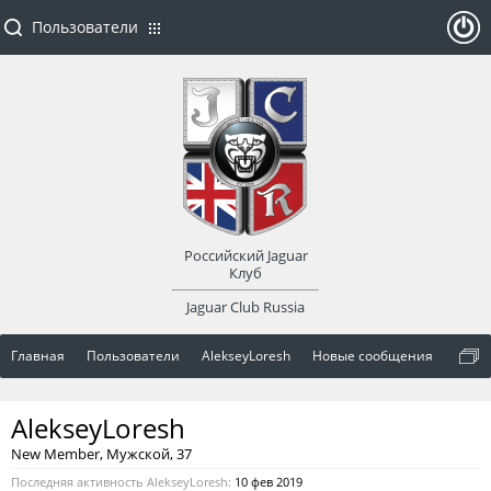
Пользователи
ойти
или
заре
Российский Jaguar
гист
Клуб
Jaguar Club Russia
рир
Главная
Пользователи
AlekseyLoresh
Новые сообщения
оват
AlekseyLoresh
ься
New Member
, Мужской, 37
Последняя активность AlekseyLoresh:
10 фев 2019