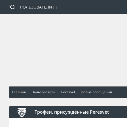
ПОЛЬЗОВАТЕЛИ
Главная
Пользователи
Peresvet
Новые сообщения
Трофеи, присуждённые Peresvet