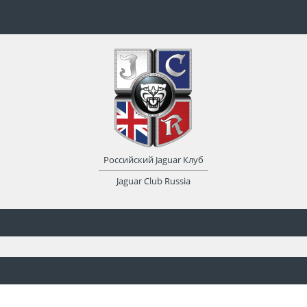
Российский Jaguar Клуб
Jaguar Club Russia