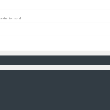
e that for more!