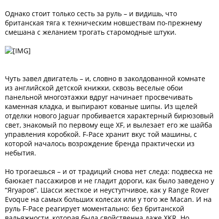
Однако стоит только сесть за руль – и видишь, что
британская тяга к техническим новшествам по-прежнему
смешана с желанием трогать старомодные штуки.
Чуть завел двигатель – и, словно в заколдованной комнате
из английской детской книжки, сквозь веселые обои
панельной многоэтажки вдруг начинает просвечивать
каменная кладка, и выпирают кованые шипы. Из щелей
отделки нового Jaguar пробивается характерный бирюзовый
свет, знакомый по первому еще XF, и вылезает его же шайба
управления коробкой. F-Pace хранит вкус той машины, с
которой началось возрождение бренда практически из
небытия.
Но трогаешься – и от традиций снова нет следа: подвеска не
баюкает пассажиров и не гладит дороги, как было заведено у
“Ягуаров”. Шасси жесткое и неуступчивое, как у Range Rover
Evoque на самых больших колесах или у того же Macan. И на
руль F-Pace реагирует моментально: без британской
вальяжности, которая была свойственна даже XKR. Но