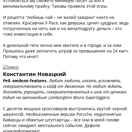
Успокоиться вы сможете минимум тысяч за 400 к
минимальному прайсу. Таковы правила этой игры.
И рецепта “любишь чай – не жалей заварки” никто не
отменял. Красавчик F-Pace, как девушка, ценит щедрых: ведь
потраченные на него, как и на жену/подругу, деньги – это
тоже инвестиция в себя.
А дизельной тяги лично мне хватило и в городе, и за ним.
Пришлось даже заплатить штраф за превышение на 24 км/ч.
Потому что мчит!
Константин Новацкий
Ред. отдела Features.
Любит любить, искать, усложнять,
совершенствовать и кайф от движения. Не любит ждать,
догонять, упрощать, совершенствоваться и шок от ценника.
Ездит на автомобиле Lamborghini Miura Superleggera
С десяток мощных кроссоверов выстроились крутой черной
шеренгой. Необъезженные версии Porsche, недопонятые
баварцы и обжитые штутгартцы – все они в моей голове
сейчас ожидают ментального события. Дефиле
нонконформизма!