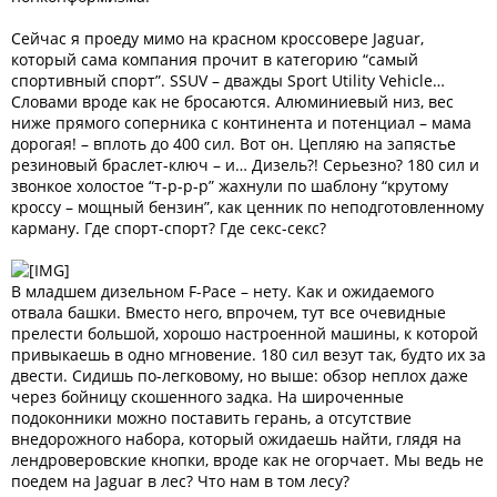
Сейчас я проеду мимо на красном кроссовере Jaguar,
который сама компания прочит в категорию “самый
спортивный спорт”. SSUV – дважды Sport Utility Vehicle…
Словами вроде как не бросаются. Алюминиевый низ, вес
ниже прямого соперника с континента и потенциал – мама
дорогая! – вплоть до 400 сил. Вот он. Цепляю на запястье
резиновый браслет-ключ – и… Дизель?! Серьезно? 180 сил и
звонкое холостое “т-р-р-р” жахнули по шаблону “крутому
кроссу – мощный бензин”, как ценник по неподготовленному
карману. Где спорт-спорт? Где секс-секс?
В младшем дизельном F-Pace – нету. Как и ожидаемого
отвала башки. Вместо него, впрочем, тут все очевидные
прелести большой, хорошо настроенной машины, к которой
привыкаешь в одно мгновение. 180 сил везут так, будто их за
двести. Сидишь по-легковому, но выше: обзор неплох даже
через бойницу скошенного задка. На широченные
подоконники можно поставить герань, а отсутствие
внедорожного набора, который ожидаешь найти, глядя на
лендроверовские кнопки, вроде как не огорчает. Мы ведь не
поедем на Jaguar в лес? Что нам в том лесу?