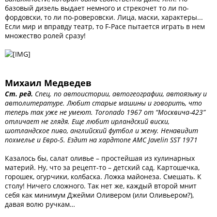
базовый дизель выдает немного и стрекочет то ли по-
фордовски, то ли по-роверовски. Лица, маски, характеры...
Если мир и вправду театр, то F-Pace пытается играть в нем
множество ролей сразу!
Михаил Медведев
Ст. ред.
Спец. по автоистории, автогеографии, автоязыку и
автолитературе. Любит старые машины и говорить, что
теперь так уже не умеют. Toronado 1967 от “Москвича-423”
отличает не глядя. Еще любит ирландский виски,
шотландское пиво, английский футбол и жену. Ненавидит
похмелье и Евро-5. Ездит на хардтопе AMC Javelin SST 1971
Казалось бы, салат оливье – простейшая из кулинарных
материй. Ну, что за рецепт-то – детский сад. Картошечка,
горошек, огурчики, колбаска. Ложка майонеза. Смешать. К
столу! Ничего сложного. Так нет же, каждый второй мнит
себя как минимум Джейми Оливером (или Оливьером?),
давая волю ручкам…