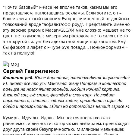
“Почти базовый” F-Pace не вполне таков, каким мы его
представляем, наглотавшись рекламы. Если хотите, он –
более элегантный синоним Evoque, очищенный от двойных
толкований вроде “асфальт/офф-роуд”. Представить именно
эту версию рядом с Macan/GLC/X4 мне сложно: мешает не то
цвет, не то дизель с мизерным расходом, не то салон, не то
этот крутой силуэт без адекватной мощи под капотом. Ему
бы фаркоп и лафет с F-Type SVR позади... Нонконформизм –
так на полную!
Сергей Гавриленко
Контент-ред.
Юное дарование, плавноходячая энциклопедия
F1. Знает все про усы Мэнселла, жену Патрезе и количество
пальцев на ногах Фиттипальди. Любит ночной картинг,
дневной сон, гуд стэнс, фастфуд и слоу ворк. Не любит
парковаться, сдавать задним ходом, приходить в офис до
обеда и проигрывать. Ездит на автомобиле Renault Espace F1
Кумиры. Идеалы. Идолы. Мы постоянно на кого-то
равняемся, и личности, которых мы выбираем, превосходят
друг друга своей безупречностью. Миллионы мальчишек
стоптали бутсы в труху, глядя на игру великих – Пеле и