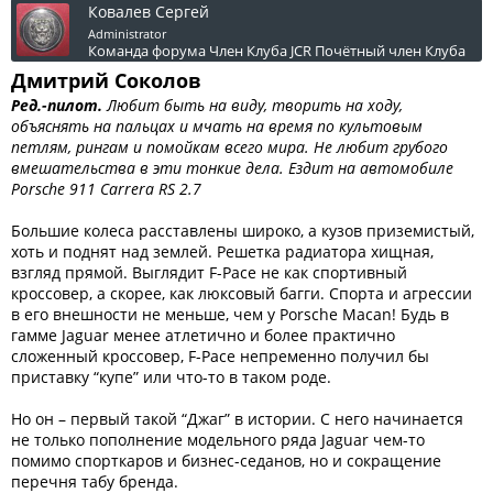
Ковалев Сергей
Administrator
Команда форума
Член Клуба JCR
Почётный член Клуба
Дмитрий Соколов
Ред.-пилот.
Любит быть на виду, творить на ходу,
объяснять на пальцах и мчать на время по культовым
петлям, рингам и помойкам всего мира. Не любит грубого
вмешательства в эти тонкие дела. Ездит на автомобиле
Porsche 911 Carrera RS 2.7
Большие колеса расставлены широко, а кузов приземистый,
хоть и поднят над землей. Решетка радиатора хищная,
взгляд прямой. Выглядит F-Pace не как спортивный
кроссовер, а скорее, как люксовый багги. Спорта и агрессии
в его внешности не меньше, чем у Porsche Macan! Будь в
гамме Jaguar менее атлетично и более практично
сложенный кроссовер, F-Pace непременно получил бы
приставку “купе” или что-то в таком роде.
Но он – первый такой “Джаг” в истории. С него начинается
не только пополнение модельного ряда Jaguar чем-то
помимо спорткаров и бизнес-седанов, но и сокращение
перечня табу бренда.