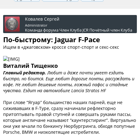
Ковалев Сергей
Administrator
Команда форума
Член Клуба JCR
Почётный член Клуба
По-быстрому: Jaguar F-Pace
Ищем в «джаговском» кроссе спорт-спорт и секс-секс
Виталий Тищенко
Главный редактор.
Любит и даже почти умеет ездить
быстро, но боится. Еще любит дорогие понты, рассуждать и
кофе. Не любит дешевые понты, ложный пафос и стадные
чувства. Ездит на автомобиле Lancia Stratos HF
При слове “Ягуар” большинство наших парней, еще не
сиживавших в F-Type, сразу начинали рефлекторно
притоптывать правой ступней и совершать руками пассы,
которые англичане называют “каунтерстиринг”. Виртуально
они уже мчали по бэнкингу Нюрбургринга, обходя попутные
Porsche, BMW и низколетящие истребители.