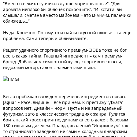
“Вместо свежих огурчиков лучше маринованные”. “Для
аромата неплохо бы яблочек покрошить”. “И, кстати, вы
слышали, сметана вместо майонеза – это м-м-м-м, пальчики
оближешь…”
Ну да. Конечно. Потому-то и найти вкусный оливье – та еще
проблема. Сами теперь и облизывайте.
Рецепт удачного спортивного премиум-СЮВа тоже не бог
весть какая тайна. Главный ингредиент – сам премиум-
бренд. Добавляем симпотный кузов, спортивное шасси,
недохлый мотор, салон с элементами шика.
Бегло пробежав взглядом перечень ингредиентов нового
Jaguar F-Pace, видишь – все при нем. К престижу “Джага”
вопросов нет. Дизайн – норм. Пусть и не запредельный
футуризм, зато в классических традициях жанра. Рулится
британский кросс приятно, динамика есть даже с базовым
180-сильным дизелем. Правда, хваленый “Инджиниум” как-
то странновато заводился не самым холодным январским