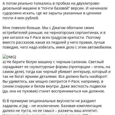
А потом реально толкались в пробках на двухлитрово-
дизельной машине в “почти базовой” версии. И начинали
судорожно искать, где же зарыты указанные в ценнике
почти 4 млн рублей.
Мне повезло больше. Мы с Джагом обогнали своих
истребителей раньше, на черногорских серпантинах, и я
уже катался на F-Pace всех градусов крепости. Поэтому
вместо рассказов, какая из педалей у него правая, лучше
поведаю, чего надо избегать, имея дело с этим автомобилем.
а) Не берите белую машину с черным салоном. Светлый
скрадывает ее скульптурные формы (пропорции – огонь, на
самом деле), тогда как черный убивает интерьер, который и
так не богат яркими деталями. Все должно быть наоборот!
Вы удивитесь, как мощно смотрится F-Pace, например, в
синем снаружи и белом внутри. Даже жесткость подвески
(да, она не пуховая) станет восприниматься как должное.
б) В премиуме опциональные вкусности не раздают
задаром, и Jag – не исключение. Базовая комплектация
далеко не пуста, но ее смысл – разжечь ваш аппетит.