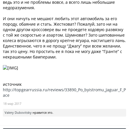
ведь это и не проблемы вовсе, а всего лишь небольшие
недоразумения.
И они ничуть не мешают любить этот автомобиль за его
породу, обаяние и стать. Жестковат? Пожалуй, зато ни на
одном другом кроссовере вы не проедете ходовую развязку
с той же скоростью и азартом. Шумноват? Зато шипованные
колеса вгрызаются в дорогу крепче ягуара, настигшего лань.
Единственное, чего я не прощу “Джагу” при всем желании,
так это цену. Но простить ее я пока не могу даже “Гранте” с
некрашеными бамперами.
источник
http://topgearrussia.ru/reviews/33890_Po_byistromu_Jaguar_F_P
ace
18 мар 2017
Valery Dubovitsky
нравится это.