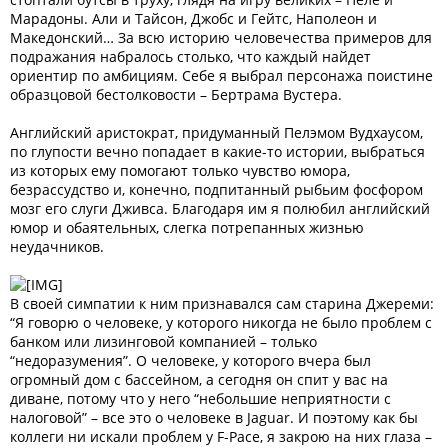
Марадоны. Али и Тайсон, Джобс и Гейтс, Наполеон и
Македонский… За всю историю человечества примеров для
подражания набралось столько, что каждый найдет
ориентир по амбициям. Себе я выбрал персонажа поистине
образцовой бестолковости – Бертрама Вустера.
Английский аристократ, придуманный Пелэмом Вудхаусом,
по глупости вечно попадает в какие-то истории, выбраться
из которых ему помогают только чувство юмора,
безрассудство и, конечно, подпитанный рыбьим фосфором
мозг его слуги Дживса. Благодаря им я полюбил английский
юмор и обаятельных, слегка потрепанных жизнью
неудачников.
В своей симпатии к ним признавался сам старина Джереми:
“Я говорю о человеке, у которого никогда не было проблем с
банком или лизинговой компанией – только
“недоразумения”. О человеке, у которого вчера был
огромный дом с бассейном, а сегодня он спит у вас на
диване, потому что у него “небольшие неприятности с
налоговой” – все это о человеке в Jaguar. И поэтому как бы
коллеги ни искали проблем у F-Pace, я закрою на них глаза –