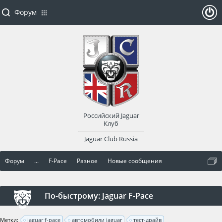
Форум
ойти
или
заре
Российский Jaguar
гист
Клуб
Jaguar Club Russia
рир
Форум
...
F-Pace
Разное
Новые сообщения
оват
ься
По-быстрому: Jaguar F-Pace
Метки:
jaguar f-pace
автомобили jaguar
тест-драйв