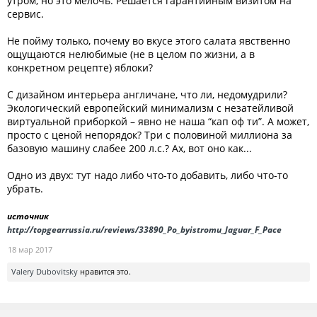
утром, но это мелочь. Решается гарантийным визитом на
сервис.
Не пойму только, почему во вкусе этого салата явственно
ощущаются нелюбимые (не в целом по жизни, а в
конкретном рецепте) яблоки?
С дизайном интерьера англичане, что ли, недомудрили?
Экологический европейский минимализм с незатейливой
виртуальной приборкой – явно не наша “кап оф ти”. А может,
просто с ценой непорядок? Три с половиной миллиона за
базовую машину слабее 200 л.с.? Ах, вот оно как...
Одно из двух: тут надо либо что-то добавить, либо что-то
убрать.
источник
http://topgearrussia.ru/reviews/33890_Po_byistromu_Jaguar_F_Pace
18 мар 2017
Valery Dubovitsky
нравится это.