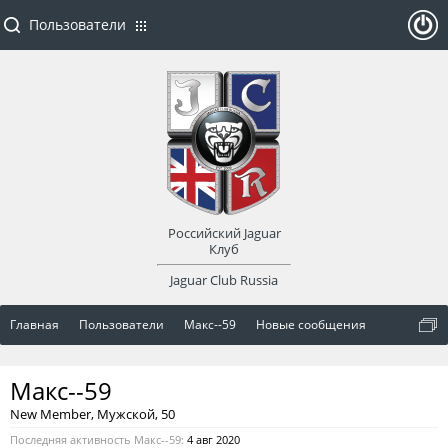
Пользователи
ойти
или
заре
Российский Jaguar
гист
Клуб
Jaguar Club Russia
рир
Главная
Пользователи
Макс--59
Новые сообщения
оват
Макс--59
ься
New Member
, Мужской, 50
Последняя активность Макс--59:
4 авг 2020