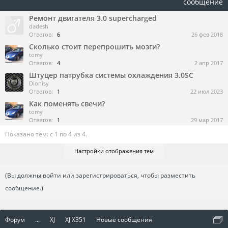
сообщение
Ремонт двигателя 3.0 supercharged
dadesh
Ответов:
6
26 фев 2018
Сколько стоит перепрошить мозги?
tomy
Ответов:
4
2 апр 2017
Штуцер патрубка системы охлаждения 3.0SC
Dionisy
Ответов:
1
22 июл 2023
Как поменять свечи?
tomy
Ответов:
1
29 мар 2017
Показано тем: с 1 по 4 из 4.
Настройки отображения тем
(Вы должны войти или зарегистрироваться, чтобы разместить
сообщение.)
Форум
...
XJ
XJ X351
Новые сообщения