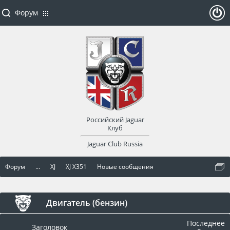
Форум
ойти
или
заре
Российский Jaguar
гист
Клуб
Jaguar Club Russia
рир
Форум
...
XJ
XJ X351
Новые сообщения
оват
ься
Двигатель (бензин)
Последнее
Заголовок