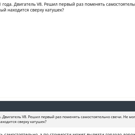
1 года. Двигатель V8. Решил первый раз поменять самостоятельн
рый находится сверху катушек?
а. Двигатель V8. Решил первый раз поменять самостоятельно свечи. Не могу
находится сверху катушек?
ь самостоятельно, а по стоимости может вылезти гораздо дорож