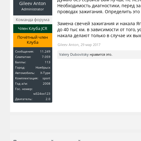
Gileev Anton
Необходимость диагностики, перед за
Administrator
проводах зажигания. Определить это
Команда форума
Замена свечей зажигания и накала Яг
Член Клуба JCR
до 40 тыс км. в зависимости от того
накала делают только в случае их вых
Почётный член
Клуба
Gileev Anton
,
29 мар 2017
Сообщения:
11.249
Valery Dubovitsky
нравится это.
Симпатии:
7.059
Баллы:
113
Город:
Ноябрьск
Автомобиль:
X-Type
Комплектация:
sport
Год a/м:
2008
Гос. номер:
м324ох123
Двигатель:
2.0