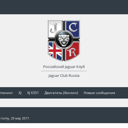
Российский Jaguar Клуб
Jaguar Club Russia
 тюнинг
XJ
XJ X351
Двигатель (бензин)
Новые сообщения
м
tomy
,
29 мар 2017
.