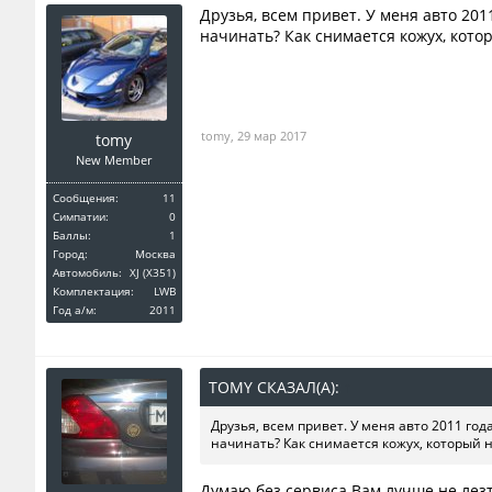
Друзья, всем привет. У меня авто 201
начинать? Как снимается кожух, кото
tomy
,
29 мар 2017
tomy
New Member
Сообщения:
11
Симпатии:
0
Баллы:
1
Город:
Москва
Автомобиль:
XJ (X351)
Комплектация:
LWB
Год a/м:
2011
TOMY СКАЗАЛ(А):
↑
Друзья, всем привет. У меня авто 2011 год
начинать? Как снимается кожух, который 
Думаю без сервиса Вам лучше не лезт