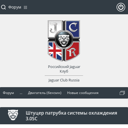
Форум
ойти
или
заре
Российский Jaguar
гист
Клуб
Jaguar Club Russia
рир
Форум
...
Двигатель (бензин)
Новые сообщения
оват
ься
Штуцер патрубка системы охлаждения
3.0SC