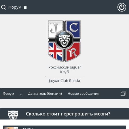
Форум
ойти
или
заре
Российский Jaguar
гист
Клуб
Jaguar Club Russia
рир
Форум
...
Двигатель (бензин)
Новые сообщения
оват
ься
Сколько стоит перепрошить мозги?