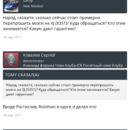
tomy
New Member
Народ, скажите, сколько сейчас стоит примерно
перепрошить мозги на XJ (X351)? Куда обращаться? Кто этим
занимается? Какую дают гарантию?
29 мар 2017
Ковалев Сергей
Administrator
Команда форума
Член Клуба JCR
Почётный член Клуба
TOMY СКАЗАЛ(А):
↑
Народ, скажите, сколько сейчас стоит примерно перепрошить
мозги на XJ (X351)? Куда обращаться? Кто этим занимается? Какую
дают гарантию?
Вроде Ростислав, Rostman в курсе и делал это!
29 мар 2017