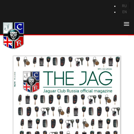
RU
EN
Главная
История Jaguar
Каталог Jaguar
Новости Jaguar
Клуб
Программа привилегий
Форум
Контакты