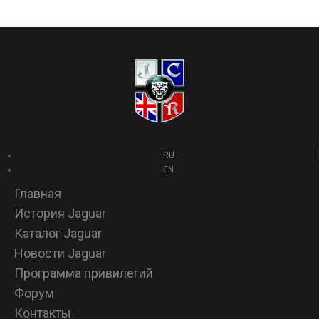
RU
EN
Главная
История Jaguar
Каталог Jaguar
Новости Jaguar
Программа привилегий
Форум
Контакты