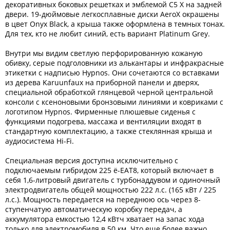
декоративных боковых решетках и эмблемой C5 X на задней
двери. 19-дюймовые легкосплавные диски AeroX окрашены
в цвет Onyx Black, а крыша также оформлена в темных тонах.
Для тех, кто не любит синий, есть вариант Platinum Grey.
Внутри мы видим светлую перфорированную кожаную
обивку, серые подголовники из алькантары и инфракрасные
этикетки с надписью Hypnos. Они сочетаются со вставками
из дерева Karuunfaux на приборной панели и дверях,
специальной обработкой глянцевой черной центральной
консоли с ксеноновыми бронзовыми линиями и ковриками с
логотипом Hypnos. Фирменные плюшевые сиденья с
функциями подогрева, массажа и вентиляции входят в
стандартную комплектацию, а также стеклянная крыша и
аудиосистема Hi-Fi.
Специальная версия доступна исключительно с
подключаемым гибридом 225 ë-EAT8, который включает в
себя 1,6-литровый двигатель с турбонаддувом и одиночный
электродвигатель общей мощностью 222 л.с. (165 кВт / 225
л.с.). Мощность передается на переднюю ось через 8-
ступенчатую автоматическую коробку передач, а
аккумулятора емкостью 12,4 кВтч хватает на запас хода
только для электромобиля в 50 км. Что еще более важно,