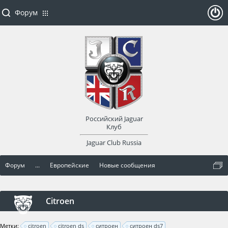
Форум
ойти
или
заре
Российский Jaguar
гист
Клуб
Jaguar Club Russia
рир
Форум
...
Европейские
Новые сообщения
оват
ься
Citroen
Метки:
citroen
citroen ds
ситроен
ситроен ds7