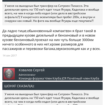
У меня на выходных был трансфер на Ситроен Пикассо. Эта
дизельная хрень на 150 км/ч едет тише Ягуара, Кадилака и вообще
всего, на чем я когда-либо ездил (или дело в австрийском
асфальте?) У конретного экземпляра был пробег 200к, а внутри и
снаружи как новый. На фига мы вообще Ягуары еще покупаем?!
Да ладно тише,обыкновенный компактвэн я брал такой в
предыдущем кузове дизельный и бензиновый и в новом
кузове бензиновый,проехал на них чуть больше 3000км
ничего особенного в них нет,кроме размеров для
пассажиров и перевозки багажа,звукоизоляция как и у всех.
14 сен 2017
Ковалев Сергей
Administrator
Команда форума
Член Клуба JCR
Почётный член Клуба
ШОНXF СКАЗАЛ(А):
↑
У меня на выходных был трансфер на Ситроен Пикассо. Эта
дизельная хрень на 150 км/ч едет тише Ягуара, Кадилака и вообще
всего, на чем я когда-либо ездил (или дело в австрийском