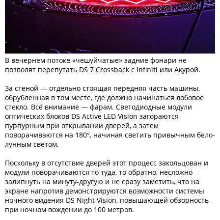
В вечернем потоке «чешуйчатые» задние фонари не
позволят перепутать DS 7 Crossback с Infiniti или Акурой.
За стеной — отдельно стоящая передняя часть машины,
обрубленная в том месте, где должно начинаться лобовое
стекло. Всё внимание — фарам. Светодиодные модули
оптических блоков DS Active LED Vision загораются
пурпурным при открывании дверей, а затем
поворачиваются на 180°, начиная светить привычным бело-
лунным светом.
Поскольку в отсутствие дверей этот процесс закольцован и
модули поворачиваются то туда, то обратно, несложно
залипнуть на минуту-другую и не сразу заметить, что на
экране напротив демонстрируются возможности системы
ночного видения DS Night Vision, повышающей обзорность
при ночном вождении до 100 метров.