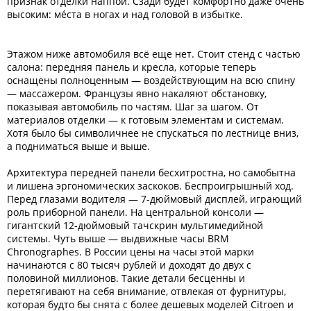
признак отделки наппой. Сзади будет комфортно даже очень
высоким: мéста в ногах и над головой в избытке.
Этажом ниже автомобиля всё еще нет. Стоит стенд с частью
салона: передняя панель и кресла, которые теперь
оснащены полноценным — воздействующим на всю спину
— массажером. Французы явно накаляют обстановку,
показывая автомобиль по частям. Шаг за шагом. От
материалов отделки — к готовым элементам и системам.
Хотя было бы символичнее не спускаться по лестнице вниз,
а подниматься выше и выше.
Архитектура передней панели бесхитростна, но самобытна
и лишена эргономических заскоков. Беспроигрышный ход.
Перед глазами водителя — 7-дюймовый дисплей, играющий
роль приборной панели. На центральной консоли —
гигантский 12‑дюймовый тачскрин мультимедийной
системы. Чуть выше — выдвижные часы BRM
Chronographes. В России цены на часы этой марки
начинаются с 80 тысяч рублей и доходят до двух с
половиной миллионов. Такие детали бесценны и
перетягивают на себя внимание, отвлекая от фурнитуры,
которая будто бы снята с более дешевых моделей Citroen и