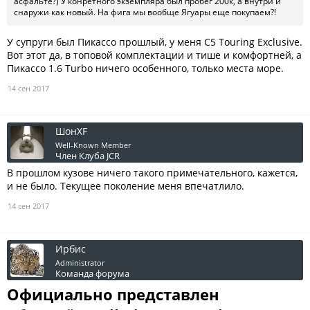
асфальте?) У конретного экземпляра был пробег 200к, а внутри и
снаружи как новый. На фига мы вообще Ягуары еще покупаем?!
У супруги был Пикассо прошлый, у меня С5 Touring Exclusive.
Вот этот да, в топовой комплектации и тише и комфортней, а
Пикассо 1.6 Turbo ничего особенного, только места море.
14 сен 2017
ШонXF
Well-Known Member
Член Клуба JCR
В прошлом кузове ничего такого примечательного, кажется,
и не было. Текущее поколение меня впечатлило.
14 сен 2017
Ирбис
Administrator
Команда форума
Официально представлен