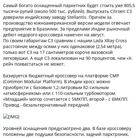
Самый богато оснащенный паркетник будет стоить уже 805,5
тысячи рупий (около 500 тыс. рублей). Выпускать Citroen C3
доверили индийскому заводу Stellantis. Причём за
производство южноамериканской версии модели отвечает
предприятие в Бразилии. За пределами Индии рыночный
дебют недорого кроссовера намечен на август.
По своим габаритам C3 сравним с нашим Lada XRay Cross
расстояние между осями у них одинаковое (2,54 метра),
только вот C3 на 17 сантиметров короче вазовской
легковушки. А ещё C3 локализован на 90 процентов, чем «Х-
рей» похвастаться не может.
Базируется бюджетный кроссовер на платформе CMP
(Common Modular Platform). В Индии кросс можно
приобрести с базовым 1,2-литровым 82-сильным
«атмосферником» или с 110-сильным турбомотором.
«Младший» мотор сочетается с 5МКПП, второй - с 6МКПП.
Привод - безальтернативный передний.
Уровней оснащения предусмотрено два. В базе кроссоверу
положены две подушки безопасности, задний парктроник,