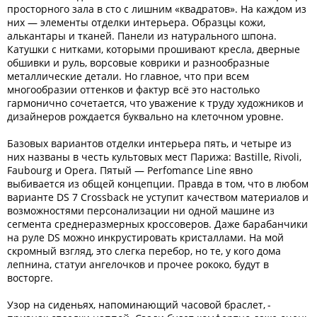
просторного зала в сто с лишним «квадратов». На каждом из
них — элементы отделки интерьера. Образцы кожи,
алькантары и тканей. Панели из натурального шпона.
Катушки с нитками, которыми прошивают кресла, дверные
обшивки и руль, ворсовые коврики и разнообразные
металлические детали. Но главное, что при всем
многообразии оттенков и фактур всё это настолько
гармонично сочетается, что уважение к труду художников и
дизайнеров рождается буквально на клеточном уровне.
Базовых вариантов отделки интерьера пять, и четыре из
них названы в честь культовых мест Парижа: Bastille, Rivoli,
Faubourg и Opera. Пятый — Perfomance Line явно
выбивается из общей концепции. Правда в том, что в любом
варианте DS 7 Crossback не уступит качеством материалов и
возможностями персонализации ни одной машине из
сегмента среднеразмерных кроссоверов. Даже барабанчики
на руле DS можно инкрустировать кристаллами. На мой
скромный взгляд, это слегка перебор, но те, у кого дома
лепнина, статуи ангелочков и прочее рококо, будут в
восторге.
Узор на сиденьях, напоминающий часовой браслет, -