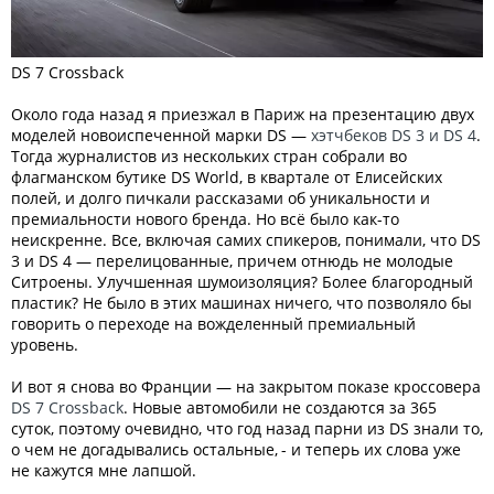
DS 7 Crossback
Около года назад я приезжал в Париж на презентацию двух
моделей новоиспеченной марки DS —
хэтчбеков DS 3 и DS 4
.
Тогда журналистов из нескольких стран собрали во
флагманском бутике DS World, в квартале от Елисейских
полей, и долго пичкали рассказами об уникальности и
премиальности нового бренда. Но всё было как-то
неискренне. Все, включая самих спикеров, понимали, что DS
3 и DS 4 — перелицованные, причем отнюдь не молодые
Ситроены. Улучшенная шумоизоляция? Более благородный
пластик? Не было в этих машинах ничего, что позволяло бы
говорить о переходе на вожделенный премиальный
уровень.
И вот я снова во Франции — на закрытом показе кроссовера
DS 7 Crossback
. Новые автомобили не создаются за 365
суток, поэтому очевидно, что год назад парни из DS знали то,
о чем не догадывались остальные, - и теперь их слова уже
не кажутся мне лапшой.