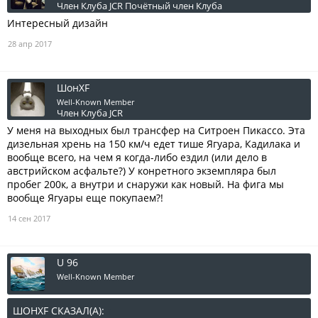
Член Клуба JCR
Почётный член Клуба
Интересный дизайн
28 апр 2017
ШонXF
Well-Known Member
Член Клуба JCR
У меня на выходных был трансфер на Ситроен Пикассо. Эта
дизельная хрень на 150 км/ч едет тише Ягуара, Кадилака и
вообще всего, на чем я когда-либо ездил (или дело в
австрийском асфальте?) У конретного экземпляра был
пробег 200к, а внутри и снаружи как новый. На фига мы
вообще Ягуары еще покупаем?!
14 сен 2017
U 96
Well-Known Member
ШОНXF СКАЗАЛ(А):
↑