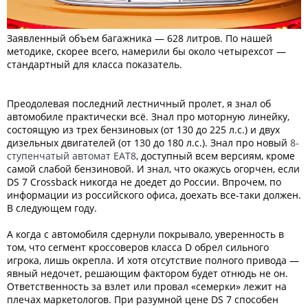
Заявленный объем багажника — 628 литров. По нашей
методике, скорее всего, намерили бы около четырехсот —
стандартный для класса показатель.
Преодолевая последний лестничный пролет, я знал об
автомобиле практически всё. Знал про моторную линейку,
состоящую из трех бензиновых (от 130 до 225 л.с.) и двух
дизельных двигателей (от 130 до 180 л.с.). Знал про новый
8-
ступенчатый автомат EAT8
, доступный всем версиям, кроме
самой слабой бензиновой. И знал, что окажусь огорчен, если
DS 7 Crossback никогда не доедет до России. Впрочем, по
информации из российского офиса, доехать все-таки должен.
В следующем году.
А когда с автомобиля сдернули покрывало, уверенность в
том, что сегмент кроссоверов класса D обрел сильного
игрока, лишь окрепла. И хотя отсутствие полного привода —
явный недочет, решающим фактором будет отнюдь не он.
Ответственность за взлет или провал «семерки» лежит на
плечах маркетологов. При разумной цене DS 7 способен