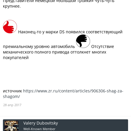
Представители немецкой «большой тройки» чуть-чуть
крупнее.
Наконец-то у марки DS появился соответствующий
премиальному уровню автомобиль
Отсутствие
механического полного привода оттолкнет многих
покупателей
источник
https://www.zr.ru/content/articles/906306-shag-za-
shagom/
28 апр 2017
Valery Dubovitsky
Well-Known Member