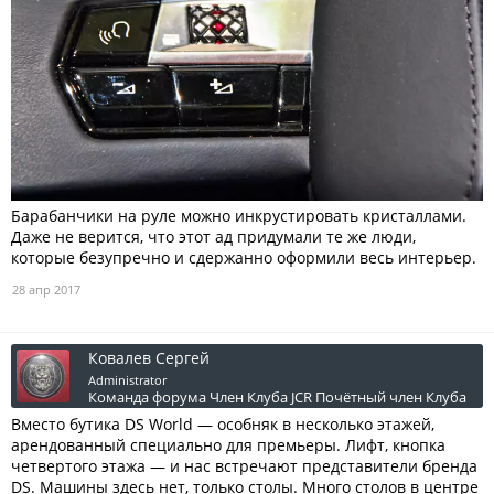
Барабанчики на руле можно инкрустировать кристаллами.
Даже не верится, что этот ад придумали те же люди,
которые безупречно и сдержанно оформили весь интерьер.
28 апр 2017
Ковалев Сергей
Administrator
Команда форума
Член Клуба JCR
Почётный член Клуба
Вместо бутика DS World — особняк в несколько этажей,
арендованный специально для премьеры. Лифт, кнопка
четвертого этажа — и нас встречают представители бренда
DS. Машины здесь нет, только столы. Много столов в центре