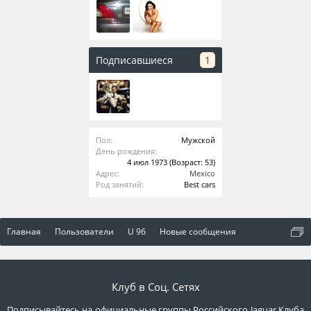
Подписавшиеся
1
Пол:
Мужской
День рождения:
4 июл 1973
(Возраст: 53)
Адрес:
Mexico
Род занятий:
Best cars
Главная
Пользователи
U 96
Новые сообщения
Клуб в Соц. Сетях
Подписывайтесь на официальные группы Российского Jaguar Клуба