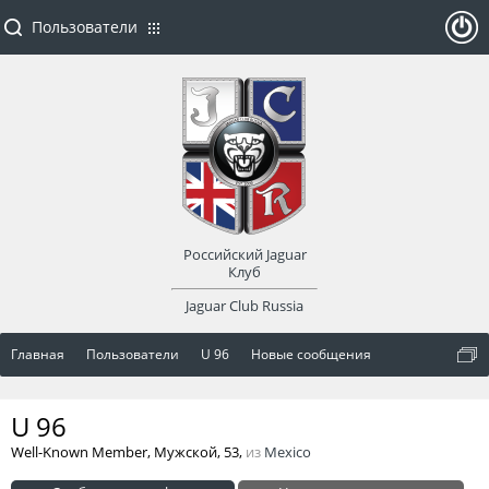
Пользователи
ойти
или
заре
Российский Jaguar
гист
Клуб
Jaguar Club Russia
рир
Главная
Пользователи
U 96
Новые сообщения
оват
U 96
ься
Well-Known Member
, Мужской, 53,
из
Mexico