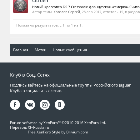
Citroen
Новый кроссовер DS 7 Crossback: французская «семерка» Считае
Автор темы:
Ковалев Сергей
,
28 апр 2017
, ответов - 15, в раздел
Показано результатов: с 1 по 1 из 1.
Главная
Метки
Новые сообщения
Клуб в Соц. Сетях
Подписывайтесь на официальные группы Российского Jaguar
Клуба в социальных сетях.
Forum software by XenForo™
©2010-2016 XenForo Ltd.
Перевод:
XF-Russia.ru
Free XenForo Style by Brivium.com