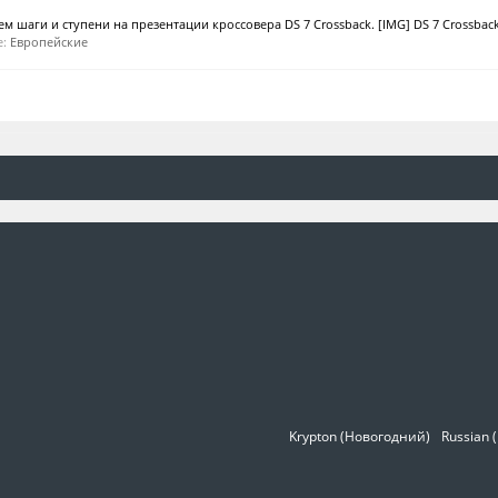
м шаги и ступени на презентации кроссовера DS 7 Crossback. [IMG] DS 7 Crossback.
е:
Европейские
Krypton (Новогодний)
Russian 