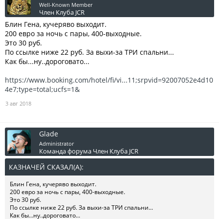
Well-Known Member
Член Клуба JCR
Блин Гена, кучеряво выходит.
200 евро за ночь с пары, 400-выходные.
Это 30 руб.
По ссылке ниже 22 руб. За выхи-за ТРИ спальни...
Как бы...ну..дороговато...
https://www.booking.com/hotel/fi/vi...11;srpvid=92007052e4d10
4e7;type=total;ucfs=1&
3 авг 2018
Glade
Administrator
Команда форума
Член Клуба JCR
КАЗНАЧЕЙ СКАЗАЛ(А):
↑
Блин Гена, кучеряво выходит.
200 евро за ночь с пары, 400-выходные.
Это 30 руб.
По ссылке ниже 22 руб. За выхи-за ТРИ спальни...
Как бы...ну..дороговато...