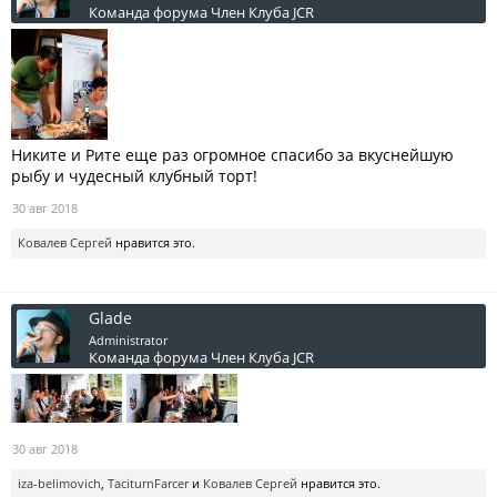
Команда форума
Член Клуба JCR
Никите и Рите еще раз огромное спасибо за вкуснейшую
рыбу и чудесный клубный торт!
30 авг 2018
Ковалев Сергей
нравится это.
Glade
Administrator
Команда форума
Член Клуба JCR
30 авг 2018
iza-belimovich
,
TaciturnFarcer
и
Ковалев Сергей
нравится это.