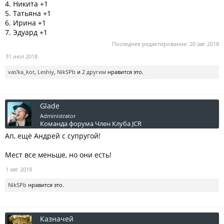
4. Никита +1
5. Татьяна +1
6. Ирина +1
7. Эдуард +1
Последнее редактирование:
20 авг 2018
31 июл 2018
vas'ka_kot
,
Leshiy
,
NikSPb
и
2 другим
нравится это.
Glade
Administrator
Команда форума
Член Клуба JCR
Ап, ещё Андрей с супругой!
Мест все меньше, но они есть!
1 авг 2018
NikSPb
нравится это.
Казначей