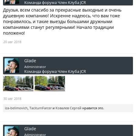
Команда форума
Член Клуба JCR
Друзья, всем спасибо за прекрасные выходные и очень
душевную компанию! Искренне надеюсь, что вам тоже
понравилось, и такие выезды большими дружными
компаниями станут регулярными! Начало традиции
положено!
20 авг 2018
Glade
Administrator
Команда форума
Член Клуба JCR
30 авг 2018
iza-belimovich
,
TaciturnFarcer
и
Ковалев Сергей
нравится это.
Glade
Administrator