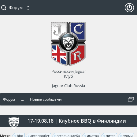
Форум
ойти
или
заре
Российский Jaguar
гист
Клуб
Jaguar Club Russia
рир
Форум
...
Новые сообщения
оват
ься
17-19.08.18 | Клубное BBQ в Финляндии
Метки:
bbq
автопробег
встреча клуба
иматра
питер
суоми