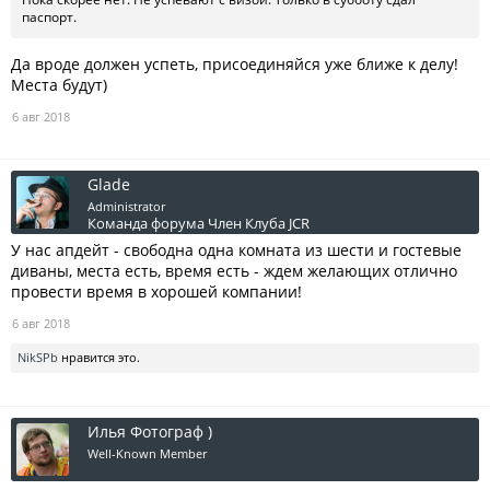
паспорт.
Да вроде должен успеть, присоединяйся уже ближе к делу!
Места будут)
6 авг 2018
Glade
Administrator
Команда форума
Член Клуба JCR
У нас апдейт - свободна одна комната из шести и гостевые
диваны, места есть, время есть - ждем желающих отлично
провести время в хорошей компании!
6 авг 2018
NikSPb
нравится это.
Илья Фотограф )
Well-Known Member