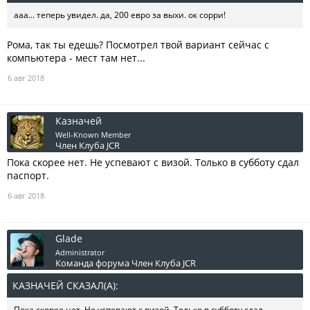
ааа... теперь увидел. да, 200 евро за выхи. ок сорри!
Рома, так ты едешь? Посмотрел твой вариант сейчас с
компьютера - мест там нет...
6 авг 2018
Казначей
Well-Known Member
Член Клуба JCR
Пока скорее нет. Не успевают с визой. Только в субботу сдал
паспорт.
6 авг 2018
Glade
Administrator
Команда форума
Член Клуба JCR
КАЗНАЧЕЙ СКАЗАЛ(А):
↑
Пока скорее нет. Не успевают с визой. Только в субботу сдал