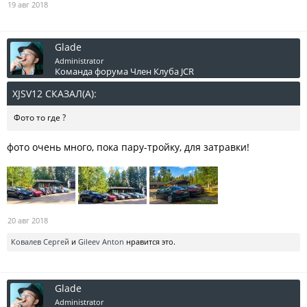
19 авг 2018
Glade
Administrator
Команда форума
Член Клуба JCR
XJSV12 СКАЗАЛ(А):
↑
Фото то где ?
фото очень много, пока пару-тройку, для затравки!
20 авг 2018
Ковалев Сергей
и
Gileev Anton
нравится это.
Glade
Administrator