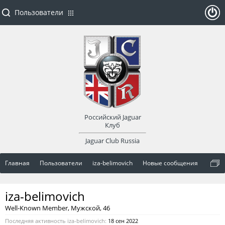
Пользователи
ойти
или
заре
Российский Jaguar
гист
Клуб
Jaguar Club Russia
рир
Главная
Пользователи
iza-belimovich
Новые сообщения
оват
iza-belimovich
ься
Well-Known Member
, Мужской, 46
Последняя активность iza-belimovich:
18 сен 2022