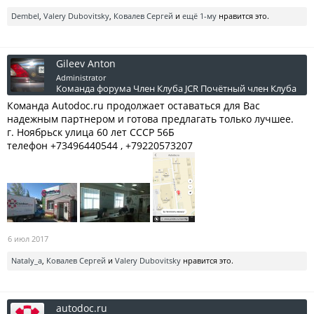
Dembel
,
Valery Dubovitsky
,
Ковалев Сергей
и
ещё 1-му
нравится это.
Gileev Anton
Administrator
Команда форума
Член Клуба JCR
Почётный член Клуба
Команда Autodoc.ru продолжает оставаться для Вас
надежным партнером и готова предлагать только лучшее.
г. Ноябрьск улица 60 лет СССР 56Б
телефон +73496440544 , +79220573207
6 июл 2017
Nataly_a
,
Ковалев Сергей
и
Valery Dubovitsky
нравится это.
autodoc.ru