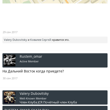
29 сен 2017
Valery Dubovitsky
и
Ковалев Сергей
нравится это.
Rustem_omar
Active Member
На Дальний Восток когда приедете?
30 сен 2017
Valery Dubovitsky
Well-Known Member
Член Клуба JCR
Почётный член Клуба