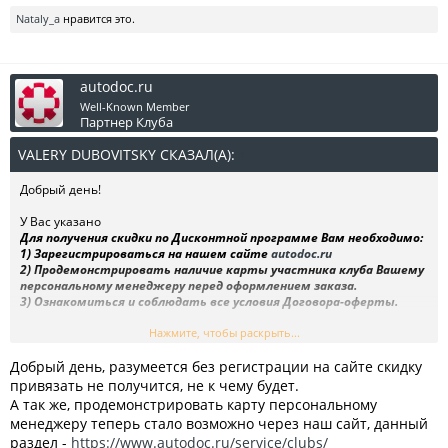
Nataly_a
нравится это.
autodoc.ru
Well-Known Member
Партнер Клуба
VALERY DUBOVITSKY СКАЗАЛ(А):
↑
Добрый день!
У Вас указано
Для получения скидки по Дисконтной программе Вам необходимо:
1) Зарегистрироваться на нашем сайте
autodoc.ru
2) Продемонстрировать наличие карты участника клуба Вашему
персональному менеджеру перед оформлением заказа.
3) Ознакомиться и соблюдать все условия Договора-оферты.
Что то изменилось с тех пор? Говорят регистрироваться уже не
Нажмите, чтобы раскрыть...
надо, достаточно привязать карту у Вас на сайте. Это так?
Добрый день, разумеется без регистрации на сайте скидку
Заранее благодарю за ответ!
привязать не получится, не к чему будет.
А так же, продемонстрировать карту персональному
менеджеру теперь стало возможно через наш сайт, данный
раздел -
https://www.autodoc.ru/service/clubs/