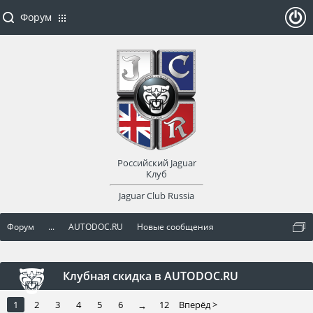
Форум
ойти
или
заре
Российский Jaguar
гист
Клуб
Jaguar Club Russia
рир
Форум
...
AUTODOC.RU
Новые сообщения
оват
ься
Клубная скидка в AUTODOC.RU
1
2
3
4
5
6
12
Вперёд >
→