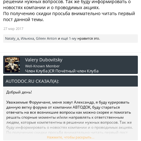
решении нужных вопросов. Так же буду информировать о
новостях компании и о проводимых акциях.
По получению скидки просьба внимательно читать первый
пост данной темы.
27 мар 2017
Nataly_a
,
Ильюха
,
Gileev Anton
и
ещё 1-му
нравится это.
Valery Dubovitsky
Well-Known Member
Член Клуба JCR
Почётный член Клуба
AUTODOC.RU СКАЗАЛ(А):
↑
Добрый день!
Уважаемые Форумчане, меня зовут Александр, я буду курировать
данную ветку форума от компании АВТОДОК, буду стараться
отвечать на все возникшие вопросы как можно скорее и помогать
решать спорные моменты и/или направлять к ответственным
людям, которые компетентны в решении нужных вопросов. Так же
буду информировать о новостях компании и о проводимых акциях.
По получению скидки просьба внимательно читать первый пост
данной темы.
Нажмите, чтобы раскрыть...