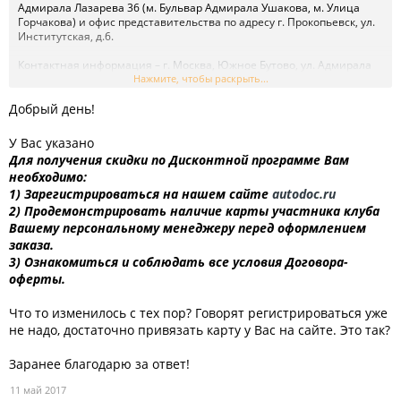
Адмирала Лазарева 36 (м. Бульвар Адмирала Ушакова, м. Улица
Горчакова) и офис представительства по адресу г. Прокопьевск, ул.
Институтская, д.6.
Контактная информация – г. Москва, Южное Бутово, ул. Адмирала
Лазарева 36 (м. Бульвар Адмирала Ушакова, м. Улица Горчакова)
Нажмите, чтобы раскрыть...
Добрый день!
Контактная информация - г. Прокопьевск, ул. Институтская, д.6.
У Вас указано
Для получения скидки по Дисконтной программе Вам
Если Вам удобнее обслуживаться в этом офисе,
необходимо:
перерегистрируйтесь на сайте и при регистрации выберите
1) Зарегистрироваться на нашем сайте
autodoc.ru
указанный адрес.
2) Продемонстрировать наличие карты участника клуба
Команда Autodoc.ru продолжает оставаться для Вас надежным
Вашему персональному менеджеру перед оформлением
партнером и готова предлагать только лучшее.
заказа.
Спасибо, что Вы с нами!
3) Ознакомиться и соблюдать все условия Договора-
оферты.
Что то изменилось с тех пор? Говорят регистрироваться уже
не надо, достаточно привязать карту у Вас на сайте. Это так?
Заранее благодарю за ответ!
11 май 2017