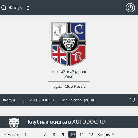
Форум
ойти
или
заре
Российский Jaguar
гист
Клуб
Jaguar Club Russia
рир
Форум
...
AUTODOC.RU
Новые сообщения
оват
ься
Клубная скидка в AUTODOC.RU
< Назад
1
7
8
9
10
11
12
Вперёд >
←