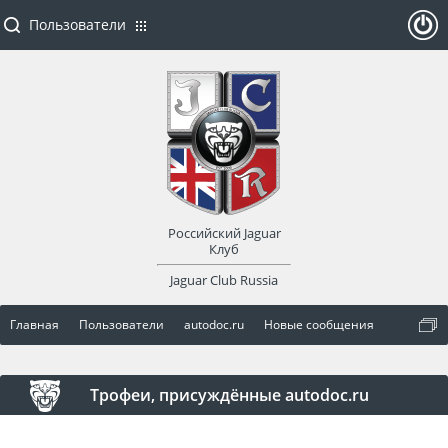
Пользователи
ойти
или
заре
Российский Jaguar
гист
Клуб
Jaguar Club Russia
рир
Главная
Пользователи
autodoc.ru
Новые сообщения
оват
ься
Трофеи, присуждённые autodoc.ru