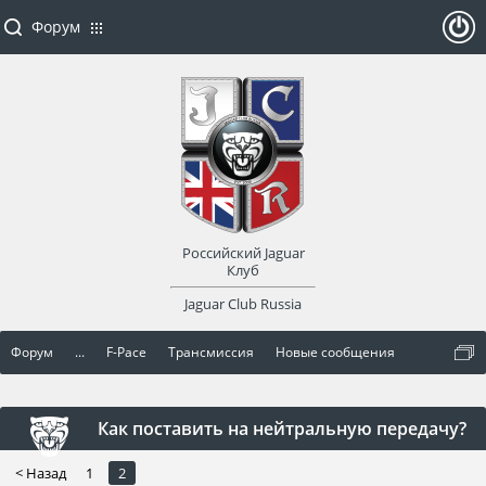
Форум
ойти
или
заре
Российский Jaguar
гист
Клуб
Jaguar Club Russia
рир
Форум
...
F-Pace
Трансмиссия
Новые сообщения
оват
ься
Как поставить на нейтральную передачу?
< Назад
1
2